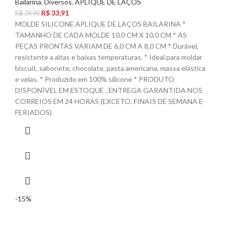
Bailarina
,
Diversos
,
APLIQUE DE LAÇOS
R$
33,91
R$
39,90
MOLDE SILICONE APLIQUE DE LAÇOS BAILARINA *
TAMANHO DE CADA MOLDE 10,0 CM X 10,0 CM * AS
PEÇAS PRONTAS VARIAM DE 6,0 CM A 8,0 CM * Durável,
resistente a altas e baixas temperaturas. * Ideal para moldar
biscuit, sabonete, chocolate, pasta americana, massa elástica
e velas. * Produzido em 100% silicone * PRODUTO
DISPONÍVEL EM ESTOQUE , ENTREGA GARANTIDA NOS
CORREIOS EM 24 HORAS (EXCETO, FINAIS DE SEMANA E
FERIADOS)
-15%