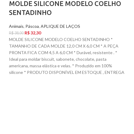
MOLDE SILICONE MODELO COELHO
SENTADINHO
Animais
,
Páscoa
,
APLIQUE DE LAÇOS
R$
32,30
R$
38,00
MOLDE SILICONE MODELO COELHO SENTADINHO *
TAMANHO DE CADA MOLDE 12,0 CM X 6,0 CM * A PEÇA
PRONTA FICA COM 4,5 A 6,0 CM * Durável, resistente . *
Ideal para moldar biscuit, sabonete, chocolate, pasta
americana, massa elástica e velas. * Produzido em 100%
silicone * PRODUTO DISPONÍVEL EM ESTOQUE , ENTREGA
GARANTIDA NOS CORREIOS EM 24 HORAS (EXCETO,
FINAIS DE SEMANA E FERIADOS).