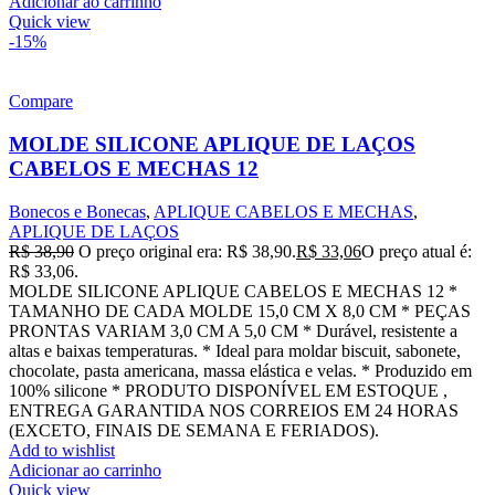
Adicionar ao carrinho
Quick view
-15%
Compare
MOLDE SILICONE APLIQUE DE LAÇOS
CABELOS E MECHAS 12
Bonecos e Bonecas
,
APLIQUE CABELOS E MECHAS
,
APLIQUE DE LAÇOS
R$
38,90
O preço original era: R$ 38,90.
R$
33,06
O preço atual é:
R$ 33,06.
MOLDE SILICONE APLIQUE CABELOS E MECHAS 12 *
TAMANHO DE CADA MOLDE 15,0 CM X 8,0 CM * PEÇAS
PRONTAS VARIAM 3,0 CM A 5,0 CM * Durável, resistente a
altas e baixas temperaturas. * Ideal para moldar biscuit, sabonete,
chocolate, pasta americana, massa elástica e velas. * Produzido em
100% silicone * PRODUTO DISPONÍVEL EM ESTOQUE ,
ENTREGA GARANTIDA NOS CORREIOS EM 24 HORAS
(EXCETO, FINAIS DE SEMANA E FERIADOS).
Add to wishlist
Adicionar ao carrinho
Quick view