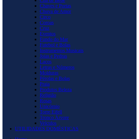
Chá de Bebê
Chaves e Portas
Chuva de Amor
Circo
Coroas
Cruz
Eventos
Fundo do Mar
Futebol e Bolas
Instrumentos Musicais
Joias e Pedras
Laços
Letras e Números
Molduras
Pérolas e Bolas
Praia
Produtos Beleza
Religião
Rosas
Unicórnio
Torre Eifell
Tronco Árvore
Veículos
UTILIDADES DOMÉSTICAS