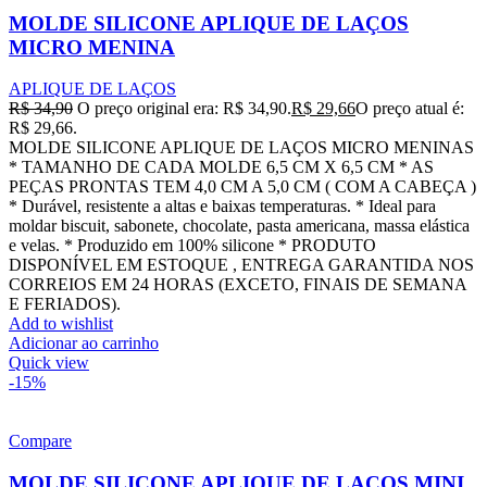
MOLDE SILICONE APLIQUE DE LAÇOS
MICRO MENINA
APLIQUE DE LAÇOS
R$
34,90
O preço original era: R$ 34,90.
R$
29,66
O preço atual é:
R$ 29,66.
MOLDE SILICONE APLIQUE DE LAÇOS MICRO MENINAS
* TAMANHO DE CADA MOLDE 6,5 CM X 6,5 CM * AS
PEÇAS PRONTAS TEM 4,0 CM A 5,0 CM ( COM A CABEÇA )
* Durável, resistente a altas e baixas temperaturas. * Ideal para
moldar biscuit, sabonete, chocolate, pasta americana, massa elástica
e velas. * Produzido em 100% silicone * PRODUTO
DISPONÍVEL EM ESTOQUE , ENTREGA GARANTIDA NOS
CORREIOS EM 24 HORAS (EXCETO, FINAIS DE SEMANA
E FERIADOS).
Add to wishlist
Adicionar ao carrinho
Quick view
-15%
Compare
MOLDE SILICONE APLIQUE DE LAÇOS MINI