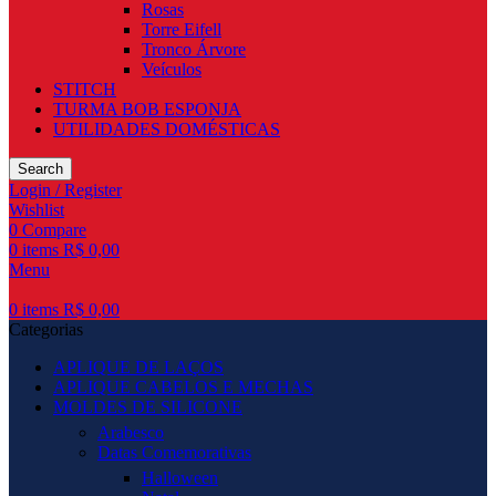
Rosas
Torre Eifell
Tronco Árvore
Veículos
STITCH
TURMA BOB ESPONJA
UTILIDADES DOMÉSTICAS
Search
Login / Register
Wishlist
0
Compare
0
items
R$
0,00
Menu
0
items
R$
0,00
Categorias
APLIQUE DE LAÇOS
APLIQUE CABELOS E MECHAS
MOLDES DE SILICONE
Arabesco
Datas Comemorativas
Halloween