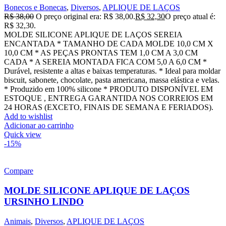
Bonecos e Bonecas
,
Diversos
,
APLIQUE DE LAÇOS
R$
38,00
O preço original era: R$ 38,00.
R$
32,30
O preço atual é:
R$ 32,30.
MOLDE SILICONE APLIQUE DE LAÇOS SEREIA
ENCANTADA * TAMANHO DE CADA MOLDE 10,0 CM X
10,0 CM * AS PEÇAS PRONTAS TEM 1,0 CM A 3,0 CM
CADA * A SEREIA MONTADA FICA COM 5,0 A 6,0 CM *
Durável, resistente a altas e baixas temperaturas. * Ideal para moldar
biscuit, sabonete, chocolate, pasta americana, massa elástica e velas.
* Produzido em 100% silicone * PRODUTO DISPONÍVEL EM
ESTOQUE , ENTREGA GARANTIDA NOS CORREIOS EM
24 HORAS (EXCETO, FINAIS DE SEMANA E FERIADOS).
Add to wishlist
Adicionar ao carrinho
Quick view
-15%
Compare
MOLDE SILICONE APLIQUE DE LAÇOS
URSINHO LINDO
Animais
,
Diversos
,
APLIQUE DE LAÇOS