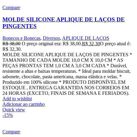
Compare
MOLDE SILICONE APLIQUE DE LAÇOS DE
PINGENTES
Bonecos e Bonecas
,
Diversos
,
APLIQUE DE LAÇOS
R$
38,00
O preço original era: R$ 38,00.
R$
32,30
O preço atual é:
R$ 32,30.
MOLDE SILICONE APLIQUE DE LAÇOS DE PINGENTES *
TAMANHO DE CADA MOLDE 10,0 CM X 10,0 CM * AS
PEÇAS PRONTAS TEM 1,0 CM A 3,0 CM CADA * Durável,
resistente a altas e baixas temperaturas. * Ideal para moldar biscuit,
sabonete, chocolate, pasta americana, massa elástica e velas. *
Produzido em 100% silicone * PRODUTO DISPONÍVEL EM
ESTOQUE , ENTREGA GARANTIDA NOS CORREIOS EM
24 HORAS (EXCETO, FINAIS DE SEMANA E FERIADOS).
Add to wishlist
Adicionar ao carrinho
Quick view
-15%
Compare