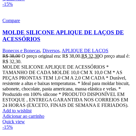
-15%
Compare
MOLDE SILICONE APLIQUE DE LAÇOS DE
ACESSÓRIOS
Bonecos e Bonecas
,
Diversos
,
APLIQUE DE LAÇOS
R$
38,00
O preço original era: R$ 38,00.
R$
32,30
O preço atual é:
R$ 32,30.
MOLDE SILICONE APLIQUE DE ACESSÓRIOS *
TAMANHO DE CADA MOLDE 10,0 CM X 10,0 CM * AS
PEÇAS PRONTAS TEM 1,0 CM A 2,0 CM CADA * Durável,
resistente a altas e baixas temperaturas. * Ideal para moldar biscuit,
sabonete, chocolate, pasta americana, massa elástica e velas. *
Produzido em 100% silicone * PRODUTO DISPONÍVEL EM
ESTOQUE , ENTREGA GARANTIDA NOS CORREIOS EM
24 HORAS (EXCETO, FINAIS DE SEMANA E FERIADOS).
Add to wishlist
Adicionar ao carrinho
Quick view
-15%