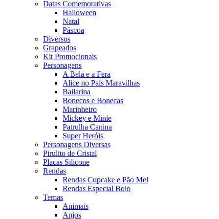
Datas Comemorativas
Halloween
Natal
Páscoa
Diversos
Grapeados
Kit Promocionais
Personagens
A Bela e a Fera
Alice no País Maravilhas
Bailarina
Bonecos e Bonecas
Marinheiro
Mickey e Minie
Patrulha Canina
Super Heróis
Personagens Diversas
Pirulito de Cristal
Placas Silicone
Rendas
Rendas Cupcake e Pão Mel
Rendas Especial Bolo
Temas
Animais
Anjos