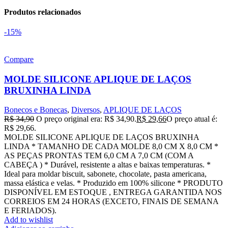
Produtos relacionados
-15%
Compare
MOLDE SILICONE APLIQUE DE LAÇOS
BRUXINHA LINDA
Bonecos e Bonecas
,
Diversos
,
APLIQUE DE LAÇOS
R$
34,90
O preço original era: R$ 34,90.
R$
29,66
O preço atual é:
R$ 29,66.
MOLDE SILICONE APLIQUE DE LAÇOS BRUXINHA
LINDA * TAMANHO DE CADA MOLDE 8,0 CM X 8,0 CM *
AS PEÇAS PRONTAS TEM 6,0 CM A 7,0 CM (COM A
CABEÇA ) * Durável, resistente a altas e baixas temperaturas. *
Ideal para moldar biscuit, sabonete, chocolate, pasta americana,
massa elástica e velas. * Produzido em 100% silicone * PRODUTO
DISPONÍVEL EM ESTOQUE , ENTREGA GARANTIDA NOS
CORREIOS EM 24 HORAS (EXCETO, FINAIS DE SEMANA
E FERIADOS).
Add to wishlist