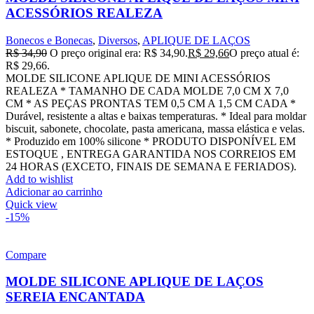
ACESSÓRIOS REALEZA
Bonecos e Bonecas
,
Diversos
,
APLIQUE DE LAÇOS
R$
34,90
O preço original era: R$ 34,90.
R$
29,66
O preço atual é:
R$ 29,66.
MOLDE SILICONE APLIQUE DE MINI ACESSÓRIOS
REALEZA * TAMANHO DE CADA MOLDE 7,0 CM X 7,0
CM * AS PEÇAS PRONTAS TEM 0,5 CM A 1,5 CM CADA *
Durável, resistente a altas e baixas temperaturas. * Ideal para moldar
biscuit, sabonete, chocolate, pasta americana, massa elástica e velas.
* Produzido em 100% silicone * PRODUTO DISPONÍVEL EM
ESTOQUE , ENTREGA GARANTIDA NOS CORREIOS EM
24 HORAS (EXCETO, FINAIS DE SEMANA E FERIADOS).
Add to wishlist
Adicionar ao carrinho
Quick view
-15%
Compare
MOLDE SILICONE APLIQUE DE LAÇOS
SEREIA ENCANTADA