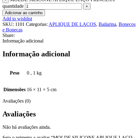
quantidade
Adicionar ao carrinho
Add to wishlist
SKU:
1101
Categorias:
APLIQUE DE LAÇOS
,
Bailarina
,
Bonecos
e Bonecas
Share:
Informação adicional
Informação adicional
Peso
0
,
1 kg
Dimensões
16 × 11 × 5 cm
Avaliações (0)
Avaliações
Não há avaliações ainda.
Seja o primeiro a avaliar “MOLDE SILICONE APLIQUE LAÇO