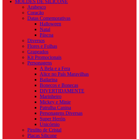
MOLDES DE SILICONE
Arabesco
Coração
Datas Comemorativas
Halloween
Natal
Páscoa
Diversos
Flores e Folhas
Grapeados
Kit Promocionais
Personagens
A Bela e a Fera
Alice no País Maravilhas
Bailarina
Bonecos e Bonecas
DIVERTIDAMENTE
Marinheiro
Mickey e Minie
Patrulha Canina
Personagens Diversas
Super Heróis
Unicórnio
Pirulito de Cristal
Placas Silicone