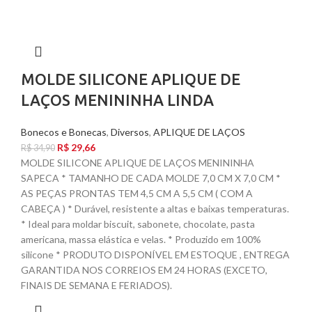
MOLDE SILICONE APLIQUE DE
LAÇOS MENININHA LINDA
Bonecos e Bonecas
,
Diversos
,
APLIQUE DE LAÇOS
R$
29,66
R$
34,90
MOLDE SILICONE APLIQUE DE LAÇOS MENININHA
SAPECA * TAMANHO DE CADA MOLDE 7,0 CM X 7,0 CM *
AS PEÇAS PRONTAS TEM 4,5 CM A 5,5 CM ( COM A
CABEÇA ) * Durável, resistente a altas e baixas temperaturas.
* Ideal para moldar biscuit, sabonete, chocolate, pasta
americana, massa elástica e velas. * Produzido em 100%
silicone * PRODUTO DISPONÍVEL EM ESTOQUE , ENTREGA
GARANTIDA NOS CORREIOS EM 24 HORAS (EXCETO,
FINAIS DE SEMANA E FERIADOS).