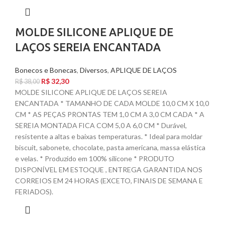
MOLDE SILICONE APLIQUE DE
LAÇOS SEREIA ENCANTADA
Bonecos e Bonecas
,
Diversos
,
APLIQUE DE LAÇOS
R$
32,30
R$
38,00
MOLDE SILICONE APLIQUE DE LAÇOS SEREIA
ENCANTADA * TAMANHO DE CADA MOLDE 10,0 CM X 10,0
CM * AS PEÇAS PRONTAS TEM 1,0 CM A 3,0 CM CADA * A
SEREIA MONTADA FICA COM 5,0 A 6,0 CM * Durável,
resistente a altas e baixas temperaturas. * Ideal para moldar
biscuit, sabonete, chocolate, pasta americana, massa elástica
e velas. * Produzido em 100% silicone * PRODUTO
DISPONÍVEL EM ESTOQUE , ENTREGA GARANTIDA NOS
CORREIOS EM 24 HORAS (EXCETO, FINAIS DE SEMANA E
FERIADOS).