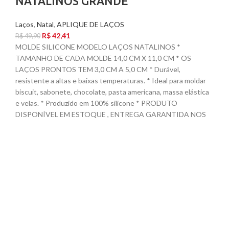
NATALINOS GRANDE
Laços
,
Natal
,
APLIQUE DE LAÇOS
R$
42,41
R$
49,90
MOLDE SILICONE MODELO LAÇOS NATALINOS *
TAMANHO DE CADA MOLDE 14,0 CM X 11,0 CM * OS
LAÇOS PRONTOS TEM 3,0 CM A 5,0 CM * Durável,
resistente a altas e baixas temperaturas. * Ideal para moldar
biscuit, sabonete, chocolate, pasta americana, massa elástica
e velas. * Produzido em 100% silicone * PRODUTO
DISPONÍVEL EM ESTOQUE , ENTREGA GARANTIDA NOS
CORREIOS EM 24 HORAS (EXCETO, FINAIS DE SEMANA E
FERIADOS).