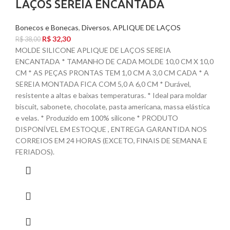
LAÇOS SEREIA ENCANTADA
Bonecos e Bonecas
,
Diversos
,
APLIQUE DE LAÇOS
R$
32,30
R$
38,00
MOLDE SILICONE APLIQUE DE LAÇOS SEREIA
ENCANTADA * TAMANHO DE CADA MOLDE 10,0 CM X 10,0
CM * AS PEÇAS PRONTAS TEM 1,0 CM A 3,0 CM CADA * A
SEREIA MONTADA FICA COM 5,0 A 6,0 CM * Durável,
resistente a altas e baixas temperaturas. * Ideal para moldar
biscuit, sabonete, chocolate, pasta americana, massa elástica
e velas. * Produzido em 100% silicone * PRODUTO
DISPONÍVEL EM ESTOQUE , ENTREGA GARANTIDA NOS
CORREIOS EM 24 HORAS (EXCETO, FINAIS DE SEMANA E
FERIADOS).