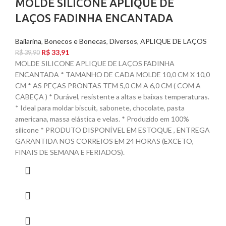
MOLDE SILICONE APLIQUE DE
LAÇOS FADINHA ENCANTADA
Bailarina
,
Bonecos e Bonecas
,
Diversos
,
APLIQUE DE LAÇOS
R$
33,91
R$
39,90
MOLDE SILICONE APLIQUE DE LAÇOS FADINHA
ENCANTADA * TAMANHO DE CADA MOLDE 10,0 CM X 10,0
CM * AS PEÇAS PRONTAS TEM 5,0 CM A 6,0 CM ( COM A
CABEÇA ) * Durável, resistente a altas e baixas temperaturas.
* Ideal para moldar biscuit, sabonete, chocolate, pasta
americana, massa elástica e velas. * Produzido em 100%
silicone * PRODUTO DISPONÍVEL EM ESTOQUE , ENTREGA
GARANTIDA NOS CORREIOS EM 24 HORAS (EXCETO,
FINAIS DE SEMANA E FERIADOS).