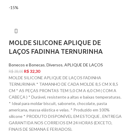
-15%
MOLDE SILICONE APLIQUE DE
LAÇOS FADINHA TERNURINHA
Bonecos e Bonecas
,
Diversos
,
APLIQUE DE LAÇOS
R$
32,30
R$
38,00
MOLDE SILICONE APLIQUE DE LAÇOS FADINHA
TERNURINHA * TAMANHO DE CADA MOLDE 8,5 CM X 8,5
CM * AS PEÇAS PRONTAS TEM 5,0 CM A 6,0 CM ( COM A
CABEÇA ) * Durável, resistente a altas e baixas temperaturas.
* Ideal para moldar biscuit, sabonete, chocolate, pasta
americana, massa elástica e velas. * Produzido em 100%
silicone * PRODUTO DISPONÍVEL EM ESTOQUE , ENTREGA
GARANTIDA NOS CORREIOS EM 24 HORAS (EXCETO,
FINAIS DE SEMANA E FERIADOS).