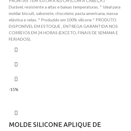
PRONTAS TEM 5,0 CM A 6,0 CM (COM A CABEÇA ) *
Durável, resistente a altas e baixas temperaturas. * Ideal para
moldar biscuit, sabonete, chocolate, pasta americana, massa
elástica e velas. * Produzido em 100% silicone * PRODUTO
DISPONÍVEL EM ESTOQUE , ENTREGA GARANTIDA NOS
CORREIOS EM 24 HORAS (EXCETO, FINAIS DE SEMANA E
FERIADOS).
-15%
MOLDE SILICONE APLIQUE DE