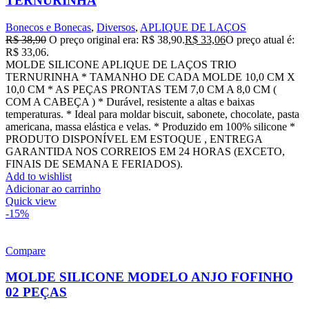
TERNURINHA
Bonecos e Bonecas
,
Diversos
,
APLIQUE DE LAÇOS
R$
38,90
O preço original era: R$ 38,90.
R$
33,06
O preço atual é:
R$ 33,06.
MOLDE SILICONE APLIQUE DE LAÇOS TRIO
TERNURINHA * TAMANHO DE CADA MOLDE 10,0 CM X
10,0 CM * AS PEÇAS PRONTAS TEM 7,0 CM A 8,0 CM (
COM A CABEÇA ) * Durável, resistente a altas e baixas
temperaturas. * Ideal para moldar biscuit, sabonete, chocolate, pasta
americana, massa elástica e velas. * Produzido em 100% silicone *
PRODUTO DISPONÍVEL EM ESTOQUE , ENTREGA
GARANTIDA NOS CORREIOS EM 24 HORAS (EXCETO,
FINAIS DE SEMANA E FERIADOS).
Add to wishlist
Adicionar ao carrinho
Quick view
-15%
Compare
MOLDE SILICONE MODELO ANJO FOFINHO
02 PEÇAS