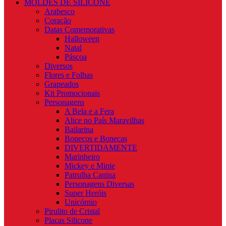
MOLDES DE SILICONE
Arabesco
Coração
Datas Comemorativas
Halloween
Natal
Páscoa
Diversos
Flores e Folhas
Grapeados
Kit Promocionais
Personagens
A Bela e a Fera
Alice no País Maravilhas
Bailarina
Bonecos e Bonecas
DIVERTIDAMENTE
Marinheiro
Mickey e Minie
Patrulha Canina
Personagens Diversas
Super Heróis
Unicórnio
Pirulito de Cristal
Placas Silicone