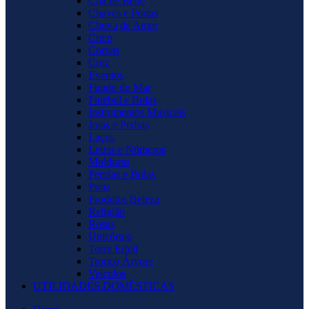
Chá de Bebê
Chaves e Portas
Chuva de Amor
Circo
Coroas
Cruz
Eventos
Fundo do Mar
Futebol e Bolas
Instrumentos Musicais
Joias e Pedras
Laços
Letras e Números
Molduras
Pérolas e Bolas
Praia
Produtos Beleza
Religião
Rosas
Unicórnio
Torre Eifell
Tronco Árvore
Veículos
UTILIDADES DOMÉSTICAS