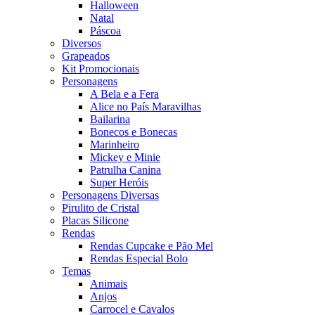
Halloween
Natal
Páscoa
Diversos
Grapeados
Kit Promocionais
Personagens
A Bela e a Fera
Alice no País Maravilhas
Bailarina
Bonecos e Bonecas
Marinheiro
Mickey e Minie
Patrulha Canina
Super Heróis
Personagens Diversas
Pirulito de Cristal
Placas Silicone
Rendas
Rendas Cupcake e Pão Mel
Rendas Especial Bolo
Temas
Animais
Anjos
Carrocel e Cavalos