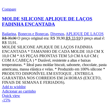
Compare
MOLDE SILICONE APLIQUE DE LAÇOS
FADINHA ENCANTADA
Bailarina
,
Bonecos e Bonecas
,
Diversos
,
APLIQUE DE LAÇOS
R$
39,90
O preço original era: R$ 39,90.
R$
33,91
O preço atual é:
R$ 33,91.
MOLDE SILICONE APLIQUE DE LAÇOS FADINHA
ENCANTADA * TAMANHO DE CADA MOLDE 10,0 CM X
10,0 CM * AS PEÇAS PRONTAS TEM 5,0 CM A 6,0 CM (
COM A CABEÇA ) * Durável, resistente a altas e baixas
temperaturas. * Ideal para moldar biscuit, sabonete, chocolate, pasta
americana, massa elástica e velas. * Produzido em 100% silicone *
PRODUTO DISPONÍVEL EM ESTOQUE , ENTREGA
GARANTIDA NOS CORREIOS EM 24 HORAS (EXCETO,
FINAIS DE SEMANA E FERIADOS).
Add to wishlist
Adicionar ao carrinho
Quick view
-15%