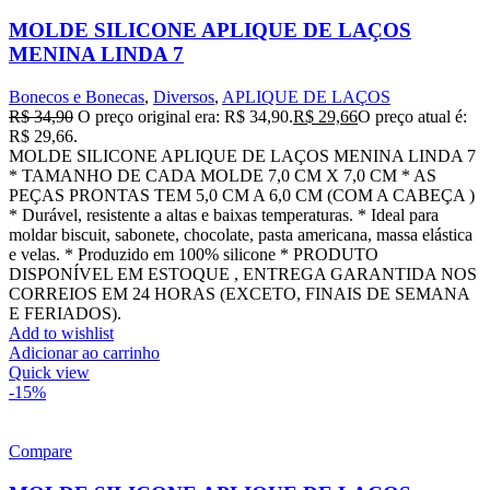
MOLDE SILICONE APLIQUE DE LAÇOS
MENINA LINDA 7
Bonecos e Bonecas
,
Diversos
,
APLIQUE DE LAÇOS
R$
34,90
O preço original era: R$ 34,90.
R$
29,66
O preço atual é:
R$ 29,66.
MOLDE SILICONE APLIQUE DE LAÇOS MENINA LINDA 7
* TAMANHO DE CADA MOLDE 7,0 CM X 7,0 CM * AS
PEÇAS PRONTAS TEM 5,0 CM A 6,0 CM (COM A CABEÇA )
* Durável, resistente a altas e baixas temperaturas. * Ideal para
moldar biscuit, sabonete, chocolate, pasta americana, massa elástica
e velas. * Produzido em 100% silicone * PRODUTO
DISPONÍVEL EM ESTOQUE , ENTREGA GARANTIDA NOS
CORREIOS EM 24 HORAS (EXCETO, FINAIS DE SEMANA
E FERIADOS).
Add to wishlist
Adicionar ao carrinho
Quick view
-15%
Compare