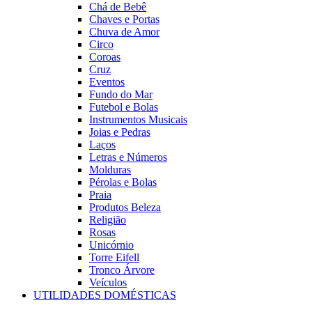
Chá de Bebê
Chaves e Portas
Chuva de Amor
Circo
Coroas
Cruz
Eventos
Fundo do Mar
Futebol e Bolas
Instrumentos Musicais
Joias e Pedras
Laços
Letras e Números
Molduras
Pérolas e Bolas
Praia
Produtos Beleza
Religião
Rosas
Unicórnio
Torre Eifell
Tronco Árvore
Veículos
UTILIDADES DOMÉSTICAS