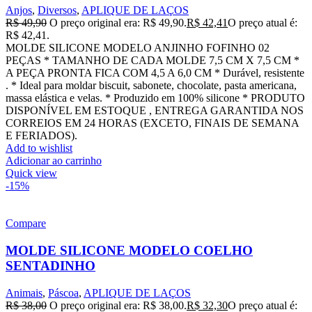
Anjos
,
Diversos
,
APLIQUE DE LAÇOS
R$
49,90
O preço original era: R$ 49,90.
R$
42,41
O preço atual é:
R$ 42,41.
MOLDE SILICONE MODELO ANJINHO FOFINHO 02
PEÇAS * TAMANHO DE CADA MOLDE 7,5 CM X 7,5 CM *
A PEÇA PRONTA FICA COM 4,5 A 6,0 CM * Durável, resistente
. * Ideal para moldar biscuit, sabonete, chocolate, pasta americana,
massa elástica e velas. * Produzido em 100% silicone * PRODUTO
DISPONÍVEL EM ESTOQUE , ENTREGA GARANTIDA NOS
CORREIOS EM 24 HORAS (EXCETO, FINAIS DE SEMANA
E FERIADOS).
Add to wishlist
Adicionar ao carrinho
Quick view
-15%
Compare
MOLDE SILICONE MODELO COELHO
SENTADINHO
Animais
,
Páscoa
,
APLIQUE DE LAÇOS
R$
38,00
O preço original era: R$ 38,00.
R$
32,30
O preço atual é: