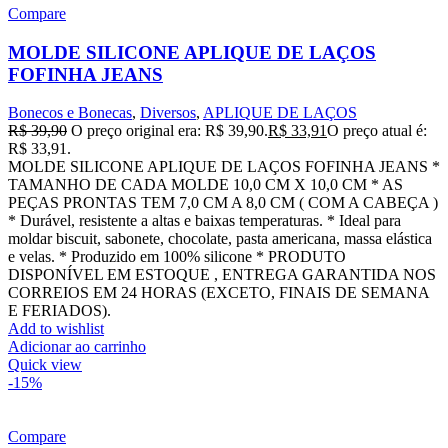
Compare
MOLDE SILICONE APLIQUE DE LAÇOS
FOFINHA JEANS
Bonecos e Bonecas
,
Diversos
,
APLIQUE DE LAÇOS
R$
39,90
O preço original era: R$ 39,90.
R$
33,91
O preço atual é:
R$ 33,91.
MOLDE SILICONE APLIQUE DE LAÇOS FOFINHA JEANS *
TAMANHO DE CADA MOLDE 10,0 CM X 10,0 CM * AS
PEÇAS PRONTAS TEM 7,0 CM A 8,0 CM ( COM A CABEÇA )
* Durável, resistente a altas e baixas temperaturas. * Ideal para
moldar biscuit, sabonete, chocolate, pasta americana, massa elástica
e velas. * Produzido em 100% silicone * PRODUTO
DISPONÍVEL EM ESTOQUE , ENTREGA GARANTIDA NOS
CORREIOS EM 24 HORAS (EXCETO, FINAIS DE SEMANA
E FERIADOS).
Add to wishlist
Adicionar ao carrinho
Quick view
-15%
Compare