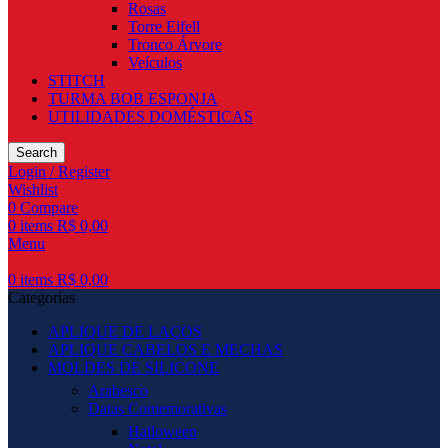
Rosas
Torre Eifell
Tronco Árvore
Veículos
STITCH
TURMA BOB ESPONJA
UTILIDADES DOMÉSTICAS
Search
Login / Register
Wishlist
0
Compare
0
items
R$
0,00
Menu
0
items
R$
0,00
Categorias
APLIQUE DE LAÇOS
APLIQUE CABELOS E MECHAS
MOLDES DE SILICONE
Arabesco
Datas Comemorativas
Halloween