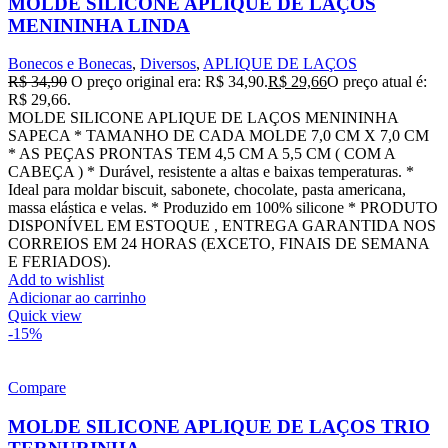
MOLDE SILICONE APLIQUE DE LAÇOS
MENININHA LINDA
Bonecos e Bonecas
,
Diversos
,
APLIQUE DE LAÇOS
R$
34,90
O preço original era: R$ 34,90.
R$
29,66
O preço atual é:
R$ 29,66.
MOLDE SILICONE APLIQUE DE LAÇOS MENININHA
SAPECA * TAMANHO DE CADA MOLDE 7,0 CM X 7,0 CM
* AS PEÇAS PRONTAS TEM 4,5 CM A 5,5 CM ( COM A
CABEÇA ) * Durável, resistente a altas e baixas temperaturas. *
Ideal para moldar biscuit, sabonete, chocolate, pasta americana,
massa elástica e velas. * Produzido em 100% silicone * PRODUTO
DISPONÍVEL EM ESTOQUE , ENTREGA GARANTIDA NOS
CORREIOS EM 24 HORAS (EXCETO, FINAIS DE SEMANA
E FERIADOS).
Add to wishlist
Adicionar ao carrinho
Quick view
-15%
Compare
MOLDE SILICONE APLIQUE DE LAÇOS TRIO