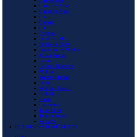
Chá de Bebê
Chaves e Portas
Chuva de Amor
Circo
Coroas
Cruz
Eventos
Fundo do Mar
Futebol e Bolas
Instrumentos Musicais
Joias e Pedras
Laços
Letras e Números
Molduras
Pérolas e Bolas
Praia
Produtos Beleza
Religião
Rosas
Unicórnio
Torre Eifell
Tronco Árvore
Veículos
UTILIDADES DOMÉSTICAS