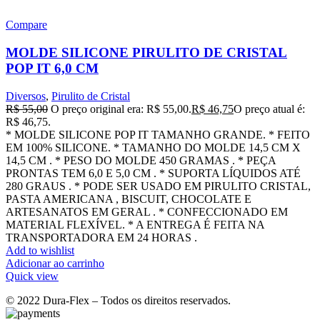
Compare
MOLDE SILICONE PIRULITO DE CRISTAL
POP IT 6,0 CM
Diversos
,
Pirulito de Cristal
R$
55,00
O preço original era: R$ 55,00.
R$
46,75
O preço atual é:
R$ 46,75.
* MOLDE SILICONE POP IT TAMANHO GRANDE. * FEITO
EM 100% SILICONE. * TAMANHO DO MOLDE 14,5 CM X
14,5 CM . * PESO DO MOLDE 450 GRAMAS . * PEÇA
PRONTAS TEM 6,0 E 5,0 CM . * SUPORTA LÍQUIDOS ATÉ
280 GRAUS . * PODE SER USADO EM PIRULITO CRISTAL,
PASTA AMERICANA , BISCUIT, CHOCOLATE E
ARTESANATOS EM GERAL . * CONFECCIONADO EM
MATERIAL FLEXÍVEL. * A ENTREGA É FEITA NA
TRANSPORTADORA EM 24 HORAS .
Add to wishlist
Adicionar ao carrinho
Quick view
© 2022 Dura-Flex – Todos os direitos reservados.