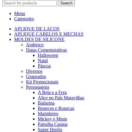
Search
Menu
Categories
APLIQUE DE LAÇOS
APLIQUE CABELOS E MECHAS
MOLDES DE SILICONE
Arabesco
Datas Comemorativas
Halloween
Natal
Páscoa
Diversos
Grapeados
Kit Promocionais
Personagens
A Bela e a Fera
Alice no País Maravilhas
Bailarina
Bonecos e Bonecas
Marinheiro
Mickey e Minie
Patrulha Canina
Super Heróis