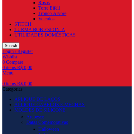
Rosas
Torre Eifell
Tronco Árvore
Veículos
STITCH
TURMA BOB ESPONJA
UTILIDADES DOMÉSTICAS
Search
Login / Register
Wishlist
0
Compare
0
items
R$
0,00
Menu
0
items
R$
0,00
Categorias
APLIQUE DE LAÇOS
APLIQUE CABELOS E MECHAS
MOLDES DE SILICONE
Arabesco
Datas Comemorativas
Halloween