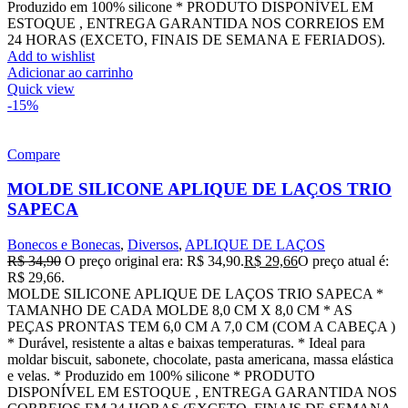
Produzido em 100% silicone * PRODUTO DISPONÍVEL EM
ESTOQUE , ENTREGA GARANTIDA NOS CORREIOS EM
24 HORAS (EXCETO, FINAIS DE SEMANA E FERIADOS).
Add to wishlist
Adicionar ao carrinho
Quick view
-15%
Compare
MOLDE SILICONE APLIQUE DE LAÇOS TRIO
SAPECA
Bonecos e Bonecas
,
Diversos
,
APLIQUE DE LAÇOS
R$
34,90
O preço original era: R$ 34,90.
R$
29,66
O preço atual é:
R$ 29,66.
MOLDE SILICONE APLIQUE DE LAÇOS TRIO SAPECA *
TAMANHO DE CADA MOLDE 8,0 CM X 8,0 CM * AS
PEÇAS PRONTAS TEM 6,0 CM A 7,0 CM (COM A CABEÇA )
* Durável, resistente a altas e baixas temperaturas. * Ideal para
moldar biscuit, sabonete, chocolate, pasta americana, massa elástica
e velas. * Produzido em 100% silicone * PRODUTO
DISPONÍVEL EM ESTOQUE , ENTREGA GARANTIDA NOS