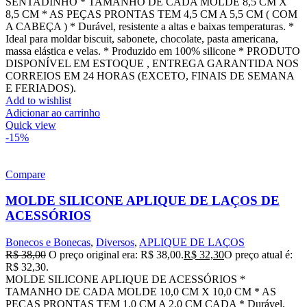
SENTADINHO * TAMANHO DE CADA MOLDE 8,5 CM X
8,5 CM * AS PEÇAS PRONTAS TEM 4,5 CM A 5,5 CM ( COM
A CABEÇA ) * Durável, resistente a altas e baixas temperaturas. *
Ideal para moldar biscuit, sabonete, chocolate, pasta americana,
massa elástica e velas. * Produzido em 100% silicone * PRODUTO
DISPONÍVEL EM ESTOQUE , ENTREGA GARANTIDA NOS
CORREIOS EM 24 HORAS (EXCETO, FINAIS DE SEMANA
E FERIADOS).
Add to wishlist
Adicionar ao carrinho
Quick view
-15%
Compare
MOLDE SILICONE APLIQUE DE LAÇOS DE
ACESSÓRIOS
Bonecos e Bonecas
,
Diversos
,
APLIQUE DE LAÇOS
R$
38,00
O preço original era: R$ 38,00.
R$
32,30
O preço atual é:
R$ 32,30.
MOLDE SILICONE APLIQUE DE ACESSÓRIOS *
TAMANHO DE CADA MOLDE 10,0 CM X 10,0 CM * AS
PEÇAS PRONTAS TEM 1,0 CM A 2,0 CM CADA * Durável,