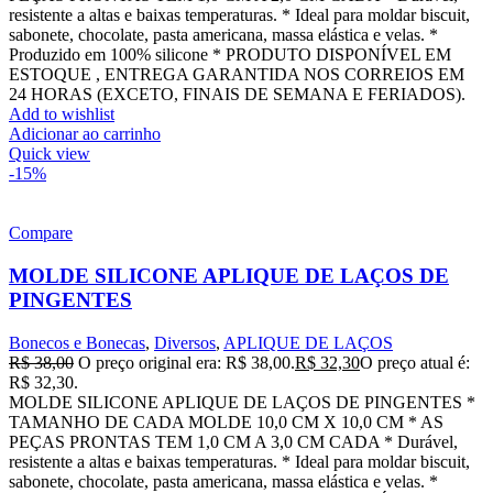
resistente a altas e baixas temperaturas. * Ideal para moldar biscuit,
sabonete, chocolate, pasta americana, massa elástica e velas. *
Produzido em 100% silicone * PRODUTO DISPONÍVEL EM
ESTOQUE , ENTREGA GARANTIDA NOS CORREIOS EM
24 HORAS (EXCETO, FINAIS DE SEMANA E FERIADOS).
Add to wishlist
Adicionar ao carrinho
Quick view
-15%
Compare
MOLDE SILICONE APLIQUE DE LAÇOS DE
PINGENTES
Bonecos e Bonecas
,
Diversos
,
APLIQUE DE LAÇOS
R$
38,00
O preço original era: R$ 38,00.
R$
32,30
O preço atual é:
R$ 32,30.
MOLDE SILICONE APLIQUE DE LAÇOS DE PINGENTES *
TAMANHO DE CADA MOLDE 10,0 CM X 10,0 CM * AS
PEÇAS PRONTAS TEM 1,0 CM A 3,0 CM CADA * Durável,
resistente a altas e baixas temperaturas. * Ideal para moldar biscuit,
sabonete, chocolate, pasta americana, massa elástica e velas. *