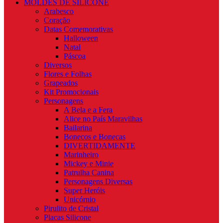
MOLDES DE SILICONE
Arabesco
Coração
Datas Comemorativas
Halloween
Natal
Páscoa
Diversos
Flores e Folhas
Grapeados
Kit Promocionais
Personagens
A Bela e a Fera
Alice no País Maravilhas
Bailarina
Bonecos e Bonecas
DIVERTIDAMENTE
Marinheiro
Mickey e Minie
Patrulha Canina
Personagens Diversas
Super Heróis
Unicórnio
Pirulito de Cristal
Placas Silicone