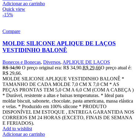
Adicionar ao carrinho
Quick view
-15%
Compare
MOLDE SILICONE APLIQUE DE LAÇOS
VESTIDINHO BALONÊ
Bonecos e Bonecas
,
Diversos
,
APLIQUE DE LAÇOS
R$
34,90
O preço original era: R$ 34,90.
R$
29,66
O preço atual é:
R$ 29,66.
MOLDE SILICONE APLIQUE VESTIDINHO BALONÊ *
TAMANHO DE CADA MOLDE 7,0 CM X 7,0 CM * AS
PEÇAS PRONTAS TEM 5,0 CM A 6,0 CM (COM A CABEÇA )
* Durável, resistente a altas e baixas temperaturas. * Ideal para
moldar biscuit, sabonete, chocolate, pasta americana, massa elástica
e velas. * Produzido em 100% silicone * PRODUTO
DISPONÍVEL EM ESTOQUE , ENTREGA GARANTIDA NOS
CORREIOS EM 24 HORAS (EXCETO, FINAIS DE SEMANA
E FERIADOS).
Add to wishlist
Adicionar ao carrinho