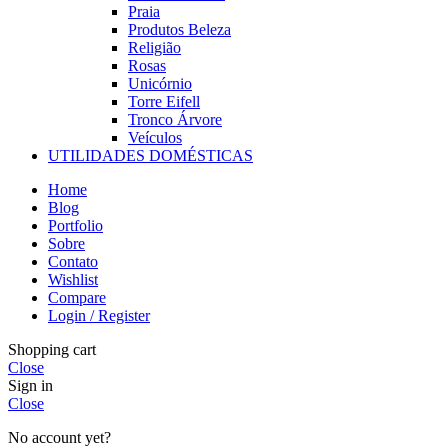
Praia
Produtos Beleza
Religião
Rosas
Unicórnio
Torre Eifell
Tronco Árvore
Veículos
UTILIDADES DOMÉSTICAS
Home
Blog
Portfolio
Sobre
Contato
Wishlist
Compare
Login / Register
Shopping cart
Close
Sign in
Close
No account yet?