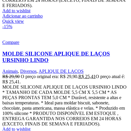
CORREIOS EM 24 HORAS (EXCETO, FINAIS DE SEMANA
E FERIADOS).
Add to wishlist
Adicionar ao carrinho
Quick view
-15%
Compare
MOLDE SILICONE APLIQUE DE LAÇOS
URSINHO LINDO
Animais
,
Diversos
,
APLIQUE DE LAÇOS
R$
29,90
O preço original era: R$ 29,90.
R$
25,41
O preço atual é:
R$ 25,41.
MOLDE SILICONE APLIQUE DE LAÇOS URSINHO LINDO
* TAMANHO DE CADA MOLDE 5,5 CM X 5,5 CM * AS
PEÇAS PRONTAS TEM 5,0 CM * Durável, resistente a altas e
baixas temperaturas. * Ideal para moldar biscuit, sabonete,
chocolate, pasta americana, massa elástica e velas. * Produzido em
100% silicone * PRODUTO DISPONÍVEL EM ESTOQUE ,
ENTREGA GARANTIDA NOS CORREIOS EM 24 HORAS
(EXCETO, FINAIS DE SEMANA E FERIADOS).
Add to wishlist