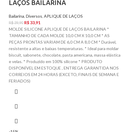
LAÇOS BAILARINA
Bailarina
,
Diversos
,
APLIQUE DE LAÇOS
R$
33,91
R$
39,90
MOLDE SILICONE APLIQUE DE LAÇOS BAILARINA *
TAMANHO DE CADA MOLDE 10,0 CM X 10,0 CM * AS
PEÇAS PRONTAS VARIAM DE 6,0 CM A 8,0 CM * Durável,
resistente a altas e baixas temperaturas. * Ideal para moldar
biscuit, sabonete, chocolate, pasta americana, massa elástica
e velas. * Produzido em 100% silicone * PRODUTO
DISPONÍVEL EM ESTOQUE , ENTREGA GARANTIDA NOS
CORREIOS EM 24 HORAS (EXCETO, FINAIS DE SEMANA E
FERIADOS)
-15%