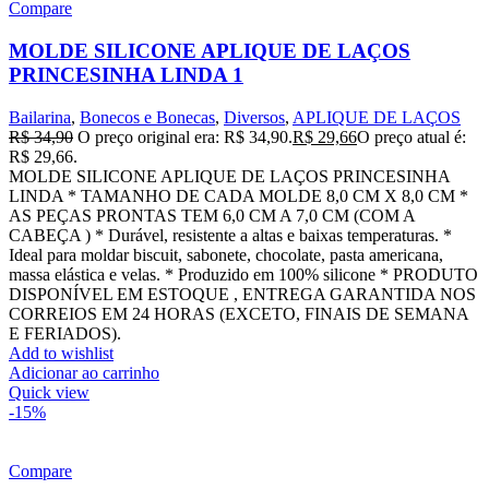
Compare
MOLDE SILICONE APLIQUE DE LAÇOS
PRINCESINHA LINDA 1
Bailarina
,
Bonecos e Bonecas
,
Diversos
,
APLIQUE DE LAÇOS
R$
34,90
O preço original era: R$ 34,90.
R$
29,66
O preço atual é:
R$ 29,66.
MOLDE SILICONE APLIQUE DE LAÇOS PRINCESINHA
LINDA * TAMANHO DE CADA MOLDE 8,0 CM X 8,0 CM *
AS PEÇAS PRONTAS TEM 6,0 CM A 7,0 CM (COM A
CABEÇA ) * Durável, resistente a altas e baixas temperaturas. *
Ideal para moldar biscuit, sabonete, chocolate, pasta americana,
massa elástica e velas. * Produzido em 100% silicone * PRODUTO
DISPONÍVEL EM ESTOQUE , ENTREGA GARANTIDA NOS
CORREIOS EM 24 HORAS (EXCETO, FINAIS DE SEMANA
E FERIADOS).
Add to wishlist
Adicionar ao carrinho
Quick view
-15%
Compare