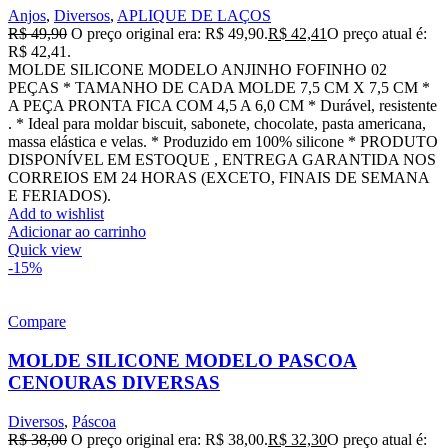
Anjos
,
Diversos
,
APLIQUE DE LAÇOS
R$
49,90
O preço original era: R$ 49,90.
R$
42,41
O preço atual é:
R$ 42,41.
MOLDE SILICONE MODELO ANJINHO FOFINHO 02
PEÇAS * TAMANHO DE CADA MOLDE 7,5 CM X 7,5 CM *
A PEÇA PRONTA FICA COM 4,5 A 6,0 CM * Durável, resistente
. * Ideal para moldar biscuit, sabonete, chocolate, pasta americana,
massa elástica e velas. * Produzido em 100% silicone * PRODUTO
DISPONÍVEL EM ESTOQUE , ENTREGA GARANTIDA NOS
CORREIOS EM 24 HORAS (EXCETO, FINAIS DE SEMANA
E FERIADOS).
Add to wishlist
Adicionar ao carrinho
Quick view
-15%
Compare
MOLDE SILICONE MODELO PASCOA
CENOURAS DIVERSAS
Diversos
,
Páscoa
R$
38,00
O preço original era: R$ 38,00.
R$
32,30
O preço atual é: