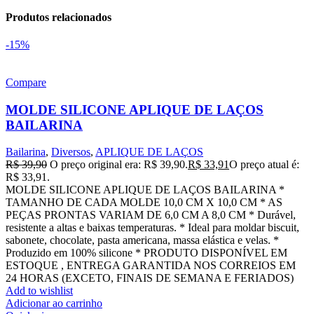
Produtos relacionados
-15%
Compare
MOLDE SILICONE APLIQUE DE LAÇOS
BAILARINA
Bailarina
,
Diversos
,
APLIQUE DE LAÇOS
R$
39,90
O preço original era: R$ 39,90.
R$
33,91
O preço atual é:
R$ 33,91.
MOLDE SILICONE APLIQUE DE LAÇOS BAILARINA *
TAMANHO DE CADA MOLDE 10,0 CM X 10,0 CM * AS
PEÇAS PRONTAS VARIAM DE 6,0 CM A 8,0 CM * Durável,
resistente a altas e baixas temperaturas. * Ideal para moldar biscuit,
sabonete, chocolate, pasta americana, massa elástica e velas. *
Produzido em 100% silicone * PRODUTO DISPONÍVEL EM
ESTOQUE , ENTREGA GARANTIDA NOS CORREIOS EM
24 HORAS (EXCETO, FINAIS DE SEMANA E FERIADOS)
Add to wishlist
Adicionar ao carrinho