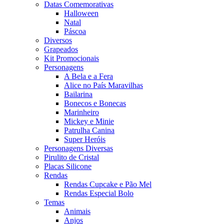
Datas Comemorativas
Halloween
Natal
Páscoa
Diversos
Grapeados
Kit Promocionais
Personagens
A Bela e a Fera
Alice no País Maravilhas
Bailarina
Bonecos e Bonecas
Marinheiro
Mickey e Minie
Patrulha Canina
Super Heróis
Personagens Diversas
Pirulito de Cristal
Placas Silicone
Rendas
Rendas Cupcake e Pão Mel
Rendas Especial Bolo
Temas
Animais
Anjos