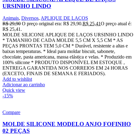
URSINHO LINDO
Animais
,
Diversos
,
APLIQUE DE LAÇOS
R$
29,90
O preço original era: R$ 29,90.
R$
25,41
O preço atual é:
R$ 25,41.
MOLDE SILICONE APLIQUE DE LAÇOS URSINHO LINDO
* TAMANHO DE CADA MOLDE 5,5 CM X 5,5 CM * AS
PEÇAS PRONTAS TEM 5,0 CM * Durável, resistente a altas e
baixas temperaturas. * Ideal para moldar biscuit, sabonete,
chocolate, pasta americana, massa elástica e velas. * Produzido em
100% silicone * PRODUTO DISPONÍVEL EM ESTOQUE ,
ENTREGA GARANTIDA NOS CORREIOS EM 24 HORAS
(EXCETO, FINAIS DE SEMANA E FERIADOS).
Add to wishlist
Adicionar ao carrinho
Quick view
-15%
Compare
MOLDE SILICONE MODELO ANJO FOFINHO
02 PEÇAS