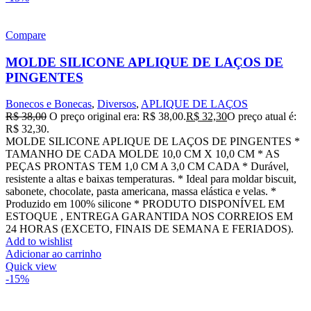
Compare
MOLDE SILICONE APLIQUE DE LAÇOS DE
PINGENTES
Bonecos e Bonecas
,
Diversos
,
APLIQUE DE LAÇOS
R$
38,00
O preço original era: R$ 38,00.
R$
32,30
O preço atual é:
R$ 32,30.
MOLDE SILICONE APLIQUE DE LAÇOS DE PINGENTES *
TAMANHO DE CADA MOLDE 10,0 CM X 10,0 CM * AS
PEÇAS PRONTAS TEM 1,0 CM A 3,0 CM CADA * Durável,
resistente a altas e baixas temperaturas. * Ideal para moldar biscuit,
sabonete, chocolate, pasta americana, massa elástica e velas. *
Produzido em 100% silicone * PRODUTO DISPONÍVEL EM
ESTOQUE , ENTREGA GARANTIDA NOS CORREIOS EM
24 HORAS (EXCETO, FINAIS DE SEMANA E FERIADOS).
Add to wishlist
Adicionar ao carrinho
Quick view
-15%