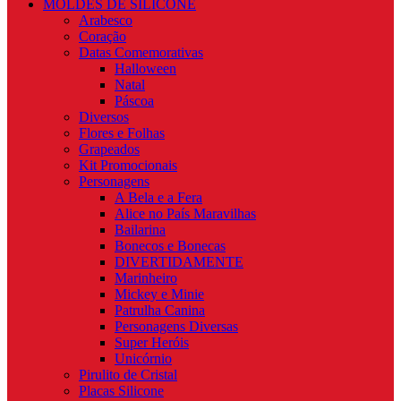
MOLDES DE SILICONE
Arabesco
Coração
Datas Comemorativas
Halloween
Natal
Páscoa
Diversos
Flores e Folhas
Grapeados
Kit Promocionais
Personagens
A Bela e a Fera
Alice no País Maravilhas
Bailarina
Bonecos e Bonecas
DIVERTIDAMENTE
Marinheiro
Mickey e Minie
Patrulha Canina
Personagens Diversas
Super Heróis
Unicórnio
Pirulito de Cristal
Placas Silicone