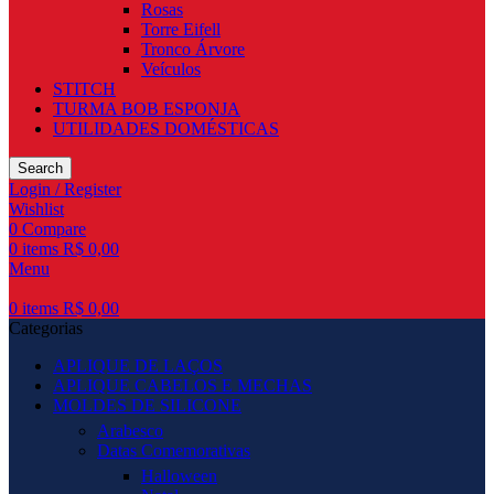
Rosas
Torre Eifell
Tronco Árvore
Veículos
STITCH
TURMA BOB ESPONJA
UTILIDADES DOMÉSTICAS
Search
Login / Register
Wishlist
0
Compare
0
items
R$
0,00
Menu
0
items
R$
0,00
Categorias
APLIQUE DE LAÇOS
APLIQUE CABELOS E MECHAS
MOLDES DE SILICONE
Arabesco
Datas Comemorativas
Halloween