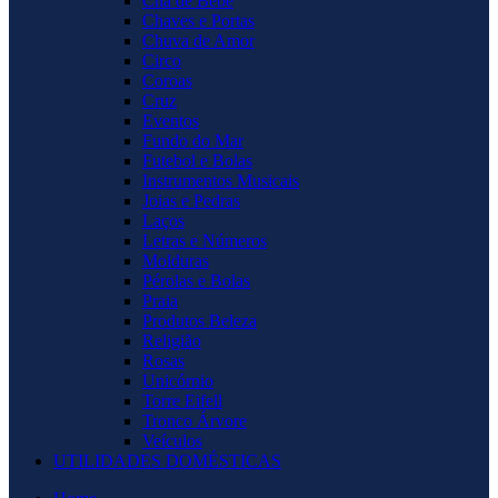
Chá de Bebê
Chaves e Portas
Chuva de Amor
Circo
Coroas
Cruz
Eventos
Fundo do Mar
Futebol e Bolas
Instrumentos Musicais
Joias e Pedras
Laços
Letras e Números
Molduras
Pérolas e Bolas
Praia
Produtos Beleza
Religião
Rosas
Unicórnio
Torre Eifell
Tronco Árvore
Veículos
UTILIDADES DOMÉSTICAS