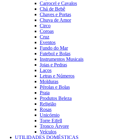
Carrocel e Cavalos
Chá de Bebê
Chaves e Portas
Chuva de Amor
Circo
Coroas
Cruz
Eventos
Fundo do Mar
Futebol e Bolas
Instrumentos Musicais
Joias e Pedras
Laços
Letras e Números
Molduras
Pérolas e Bolas
Praia
Produtos Beleza
Religião
Rosas
Unicórnio
Torre Eifell
Tronco Árvore
Veículos
UTILIDADES DOMÉSTICAS