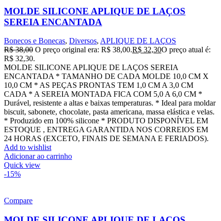
MOLDE SILICONE APLIQUE DE LAÇOS
SEREIA ENCANTADA
Bonecos e Bonecas
,
Diversos
,
APLIQUE DE LAÇOS
R$
38,00
O preço original era: R$ 38,00.
R$
32,30
O preço atual é:
R$ 32,30.
MOLDE SILICONE APLIQUE DE LAÇOS SEREIA
ENCANTADA * TAMANHO DE CADA MOLDE 10,0 CM X
10,0 CM * AS PEÇAS PRONTAS TEM 1,0 CM A 3,0 CM
CADA * A SEREIA MONTADA FICA COM 5,0 A 6,0 CM *
Durável, resistente a altas e baixas temperaturas. * Ideal para moldar
biscuit, sabonete, chocolate, pasta americana, massa elástica e velas.
* Produzido em 100% silicone * PRODUTO DISPONÍVEL EM
ESTOQUE , ENTREGA GARANTIDA NOS CORREIOS EM
24 HORAS (EXCETO, FINAIS DE SEMANA E FERIADOS).
Add to wishlist
Adicionar ao carrinho
Quick view
-15%
Compare
MOLDE SILICONE APLIQUE DE LAÇOS