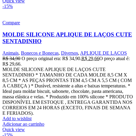
Quick view
-15%
Compare
MOLDE SILICONE APLIQUE DE LAÇOS CUTE
SENTADINHO
Animais
,
Bonecos e Bonecas
,
Diversos
,
APLIQUE DE LAÇOS
R$
34,90
O preço original era: R$ 34,90.
R$
29,66
O preço atual é:
R$ 29,66.
MOLDE SILICONE APLIQUE DE LAÇOS CUTE
SENTADINHO * TAMANHO DE CADA MOLDE 8,5 CM X
8,5 CM * AS PEÇAS PRONTAS TEM 4,5 CM A 5,5 CM ( COM
A CABEÇA ) * Durável, resistente a altas e baixas temperaturas. *
Ideal para moldar biscuit, sabonete, chocolate, pasta americana,
massa elástica e velas. * Produzido em 100% silicone * PRODUTO
DISPONÍVEL EM ESTOQUE , ENTREGA GARANTIDA NOS
CORREIOS EM 24 HORAS (EXCETO, FINAIS DE SEMANA
E FERIADOS).
Add to wishlist
Adicionar ao carrinho
Quick view
-15%