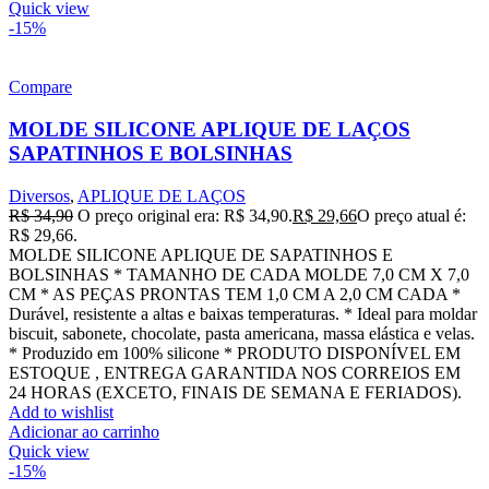
Quick view
-15%
Compare
MOLDE SILICONE APLIQUE DE LAÇOS
SAPATINHOS E BOLSINHAS
Diversos
,
APLIQUE DE LAÇOS
R$
34,90
O preço original era: R$ 34,90.
R$
29,66
O preço atual é:
R$ 29,66.
MOLDE SILICONE APLIQUE DE SAPATINHOS E
BOLSINHAS * TAMANHO DE CADA MOLDE 7,0 CM X 7,0
CM * AS PEÇAS PRONTAS TEM 1,0 CM A 2,0 CM CADA *
Durável, resistente a altas e baixas temperaturas. * Ideal para moldar
biscuit, sabonete, chocolate, pasta americana, massa elástica e velas.
* Produzido em 100% silicone * PRODUTO DISPONÍVEL EM
ESTOQUE , ENTREGA GARANTIDA NOS CORREIOS EM
24 HORAS (EXCETO, FINAIS DE SEMANA E FERIADOS).
Add to wishlist
Adicionar ao carrinho
Quick view
-15%