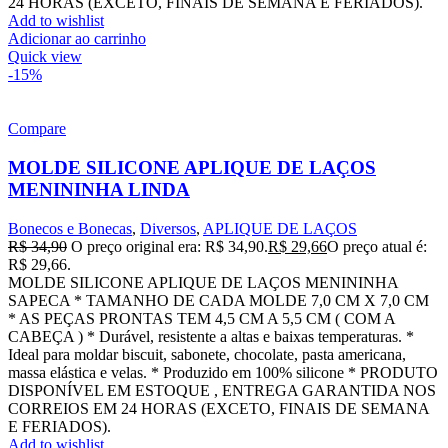
24 HORAS (EXCETO, FINAIS DE SEMANA E FERIADOS).
Add to wishlist
Adicionar ao carrinho
Quick view
-15%
Compare
MOLDE SILICONE APLIQUE DE LAÇOS
MENININHA LINDA
Bonecos e Bonecas
,
Diversos
,
APLIQUE DE LAÇOS
R$
34,90
O preço original era: R$ 34,90.
R$
29,66
O preço atual é:
R$ 29,66.
MOLDE SILICONE APLIQUE DE LAÇOS MENININHA
SAPECA * TAMANHO DE CADA MOLDE 7,0 CM X 7,0 CM
* AS PEÇAS PRONTAS TEM 4,5 CM A 5,5 CM ( COM A
CABEÇA ) * Durável, resistente a altas e baixas temperaturas. *
Ideal para moldar biscuit, sabonete, chocolate, pasta americana,
massa elástica e velas. * Produzido em 100% silicone * PRODUTO
DISPONÍVEL EM ESTOQUE , ENTREGA GARANTIDA NOS
CORREIOS EM 24 HORAS (EXCETO, FINAIS DE SEMANA
E FERIADOS).
Add to wishlist