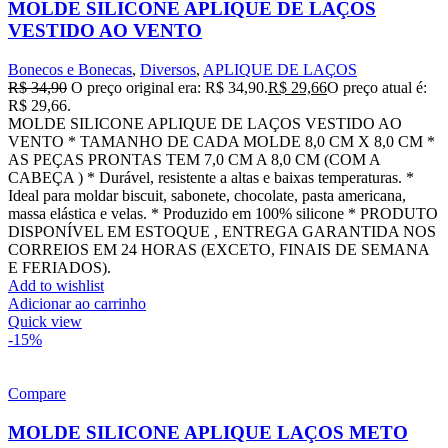
MOLDE SILICONE APLIQUE DE LAÇOS
VESTIDO AO VENTO
Bonecos e Bonecas
,
Diversos
,
APLIQUE DE LAÇOS
R$
34,90
O preço original era: R$ 34,90.
R$
29,66
O preço atual é:
R$ 29,66.
MOLDE SILICONE APLIQUE DE LAÇOS VESTIDO AO
VENTO * TAMANHO DE CADA MOLDE 8,0 CM X 8,0 CM *
AS PEÇAS PRONTAS TEM 7,0 CM A 8,0 CM (COM A
CABEÇA ) * Durável, resistente a altas e baixas temperaturas. *
Ideal para moldar biscuit, sabonete, chocolate, pasta americana,
massa elástica e velas. * Produzido em 100% silicone * PRODUTO
DISPONÍVEL EM ESTOQUE , ENTREGA GARANTIDA NOS
CORREIOS EM 24 HORAS (EXCETO, FINAIS DE SEMANA
E FERIADOS).
Add to wishlist
Adicionar ao carrinho
Quick view
-15%
Compare
MOLDE SILICONE APLIQUE LAÇOS METO