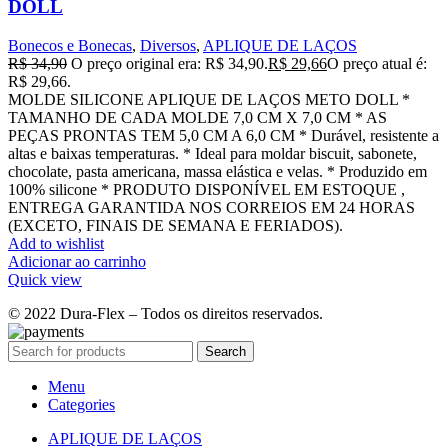
DOLL
Bonecos e Bonecas
,
Diversos
,
APLIQUE DE LAÇOS
R$
34,90
O preço original era: R$ 34,90.
R$
29,66
O preço atual é:
R$ 29,66.
MOLDE SILICONE APLIQUE DE LAÇOS METO DOLL *
TAMANHO DE CADA MOLDE 7,0 CM X 7,0 CM * AS
PEÇAS PRONTAS TEM 5,0 CM A 6,0 CM * Durável, resistente a
altas e baixas temperaturas. * Ideal para moldar biscuit, sabonete,
chocolate, pasta americana, massa elástica e velas. * Produzido em
100% silicone * PRODUTO DISPONÍVEL EM ESTOQUE ,
ENTREGA GARANTIDA NOS CORREIOS EM 24 HORAS
(EXCETO, FINAIS DE SEMANA E FERIADOS).
Add to wishlist
Adicionar ao carrinho
Quick view
© 2022 Dura-Flex – Todos os direitos reservados.
Search
Menu
Categories
APLIQUE DE LAÇOS