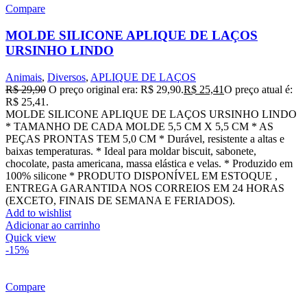
Compare
MOLDE SILICONE APLIQUE DE LAÇOS
URSINHO LINDO
Animais
,
Diversos
,
APLIQUE DE LAÇOS
R$
29,90
O preço original era: R$ 29,90.
R$
25,41
O preço atual é:
R$ 25,41.
MOLDE SILICONE APLIQUE DE LAÇOS URSINHO LINDO
* TAMANHO DE CADA MOLDE 5,5 CM X 5,5 CM * AS
PEÇAS PRONTAS TEM 5,0 CM * Durável, resistente a altas e
baixas temperaturas. * Ideal para moldar biscuit, sabonete,
chocolate, pasta americana, massa elástica e velas. * Produzido em
100% silicone * PRODUTO DISPONÍVEL EM ESTOQUE ,
ENTREGA GARANTIDA NOS CORREIOS EM 24 HORAS
(EXCETO, FINAIS DE SEMANA E FERIADOS).
Add to wishlist
Adicionar ao carrinho
Quick view
-15%
Compare