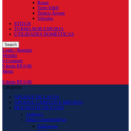
Rosas
Torre Eifell
Tronco Árvore
Veículos
STITCH
TURMA BOB ESPONJA
UTILIDADES DOMÉSTICAS
Search
Login / Register
Wishlist
0
Compare
0
items
R$
0,00
Menu
0
items
R$
0,00
Categorias
APLIQUE DE LAÇOS
APLIQUE CABELOS E MECHAS
MOLDES DE SILICONE
Arabesco
Datas Comemorativas
Halloween