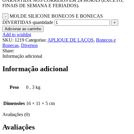
GARANTIDA NOS CORREIOS EM 24 HORAS (EXCETO,
FINAIS DE SEMANA E FERIADOS).
MOLDE SILICONE BONECOS E BONECAS
DIVERTIDAS quantidade
Adicionar ao carrinho
Add to wishlist
SKU:
1219
Categorias:
APLIQUE DE LAÇOS
,
Bonecos e
Bonecas
,
Diversos
Share:
Informação adicional
Informação adicional
Peso
0
,
3 kg
Dimensões
16 × 11 × 5 cm
Avaliações (0)
Avaliações