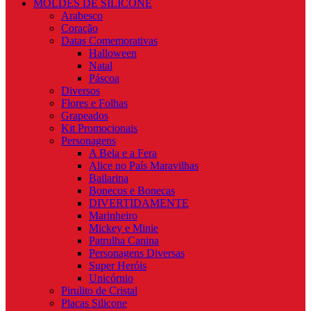
MOLDES DE SILICONE
Arabesco
Coração
Datas Comemorativas
Halloween
Natal
Páscoa
Diversos
Flores e Folhas
Grapeados
Kit Promocionais
Personagens
A Bela e a Fera
Alice no País Maravilhas
Bailarina
Bonecos e Bonecas
DIVERTIDAMENTE
Marinheiro
Mickey e Minie
Patrulha Canina
Personagens Diversas
Super Heróis
Unicórnio
Pirulito de Cristal
Placas Silicone