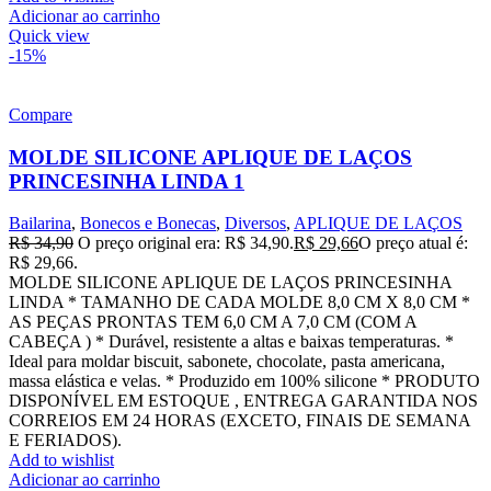
Adicionar ao carrinho
Quick view
-15%
Compare
MOLDE SILICONE APLIQUE DE LAÇOS
PRINCESINHA LINDA 1
Bailarina
,
Bonecos e Bonecas
,
Diversos
,
APLIQUE DE LAÇOS
R$
34,90
O preço original era: R$ 34,90.
R$
29,66
O preço atual é:
R$ 29,66.
MOLDE SILICONE APLIQUE DE LAÇOS PRINCESINHA
LINDA * TAMANHO DE CADA MOLDE 8,0 CM X 8,0 CM *
AS PEÇAS PRONTAS TEM 6,0 CM A 7,0 CM (COM A
CABEÇA ) * Durável, resistente a altas e baixas temperaturas. *
Ideal para moldar biscuit, sabonete, chocolate, pasta americana,
massa elástica e velas. * Produzido em 100% silicone * PRODUTO
DISPONÍVEL EM ESTOQUE , ENTREGA GARANTIDA NOS
CORREIOS EM 24 HORAS (EXCETO, FINAIS DE SEMANA
E FERIADOS).
Add to wishlist
Adicionar ao carrinho