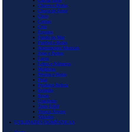
Chá de Bebê
Chaves e Portas
Chuva de Amor
Circo
Coroas
Cruz
Eventos
Fundo do Mar
Futebol e Bolas
Instrumentos Musicais
Joias e Pedras
Laços
Letras e Números
Molduras
Pérolas e Bolas
Praia
Produtos Beleza
Religião
Rosas
Unicórnio
Torre Eifell
Tronco Árvore
Veículos
UTILIDADES DOMÉSTICAS