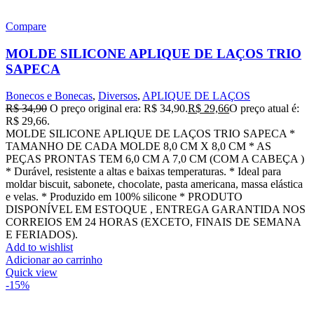
Compare
MOLDE SILICONE APLIQUE DE LAÇOS TRIO
SAPECA
Bonecos e Bonecas
,
Diversos
,
APLIQUE DE LAÇOS
R$
34,90
O preço original era: R$ 34,90.
R$
29,66
O preço atual é:
R$ 29,66.
MOLDE SILICONE APLIQUE DE LAÇOS TRIO SAPECA *
TAMANHO DE CADA MOLDE 8,0 CM X 8,0 CM * AS
PEÇAS PRONTAS TEM 6,0 CM A 7,0 CM (COM A CABEÇA )
* Durável, resistente a altas e baixas temperaturas. * Ideal para
moldar biscuit, sabonete, chocolate, pasta americana, massa elástica
e velas. * Produzido em 100% silicone * PRODUTO
DISPONÍVEL EM ESTOQUE , ENTREGA GARANTIDA NOS
CORREIOS EM 24 HORAS (EXCETO, FINAIS DE SEMANA
E FERIADOS).
Add to wishlist
Adicionar ao carrinho
Quick view
-15%