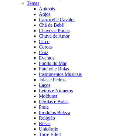
Temas
Animais
Anjos
Carrocel e Cavalos
Chá de Bebê
Chaves e Portas
Chuva de Amor
Circo
Coroas
Cruz
Eventos
Fundo do Mar
Futebol e Bolas
Instrumentos Musicais
Joias e Pedras
Laços
Letras e Números
Molduras
Pérolas e Bolas
Praia
Produtos Beleza
Religião
Rosas
Unicórnio
Torre Eifell