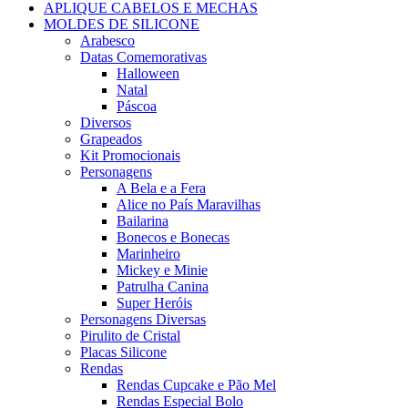
APLIQUE CABELOS E MECHAS
MOLDES DE SILICONE
Arabesco
Datas Comemorativas
Halloween
Natal
Páscoa
Diversos
Grapeados
Kit Promocionais
Personagens
A Bela e a Fera
Alice no País Maravilhas
Bailarina
Bonecos e Bonecas
Marinheiro
Mickey e Minie
Patrulha Canina
Super Heróis
Personagens Diversas
Pirulito de Cristal
Placas Silicone
Rendas
Rendas Cupcake e Pão Mel
Rendas Especial Bolo