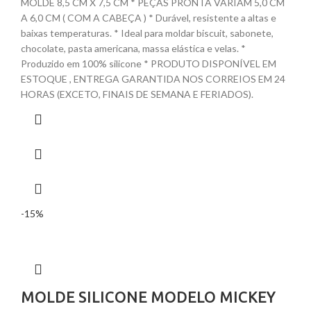
MOLDE 8,5 CM X 7,5 CM * PEÇAS PRONTA VARIAM 5,0 CM
A 6,0 CM ( COM A CABEÇA ) * Durável, resistente a altas e
baixas temperaturas. * Ideal para moldar biscuit, sabonete,
chocolate, pasta americana, massa elástica e velas. *
Produzido em 100% silicone * PRODUTO DISPONÍVEL EM
ESTOQUE , ENTREGA GARANTIDA NOS CORREIOS EM 24
HORAS (EXCETO, FINAIS DE SEMANA E FERIADOS).
-15%
MOLDE SILICONE MODELO MICKEY