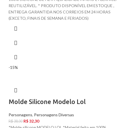
REUTILIZÁVEL. * PRODUTO DISPONÍVEL EM ESTOQUE ,
ENTREGA GARANTIDA NOS CORREIOS EM 24 HORAS
(EXCETO, FINAIS DE SEMANA E FERIADOS)
-15%
Molde Silicone Modelo Lol
Personagens
,
Personagens Diversas
R$
32,30
R$
38,00
*Molde silicone MODELO LOL *Material feito em 100%