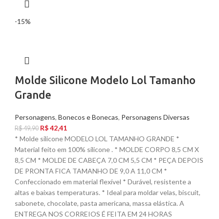
-15%
Molde Silicone Modelo Lol Tamanho
Grande
Personagens
,
Bonecos e Bonecas
,
Personagens Diversas
R$
42,41
R$
49,90
* Molde silicone MODELO LOL TAMANHO GRANDE *
Material feito em 100% silicone . * MOLDE CORPO 8,5 CM X
8,5 CM * MOLDE DE CABEÇA 7,0 CM 5,5 CM * PEÇA DEPOIS
DE PRONTA FICA TAMANHO DE 9,0 A 11,0 CM *
Confeccionado em material flexível * Durável, resistente a
altas e baixas temperaturas. * Ideal para moldar velas, biscuit,
sabonete, chocolate, pasta americana, massa elástica. A
ENTREGA NOS CORREIOS É FEITA EM 24 HORAS