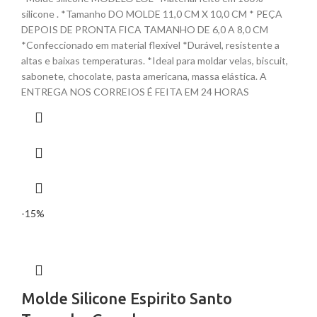
silicone . *Tamanho DO MOLDE 11,0 CM X 10,0 CM * PEÇA
DEPOIS DE PRONTA FICA TAMANHO DE 6,0 A 8,0 CM
*Confeccionado em material flexível *Durável, resistente a
altas e baixas temperaturas. *Ideal para moldar velas, biscuit,
sabonete, chocolate, pasta americana, massa elástica. A
ENTREGA NOS CORREIOS É FEITA EM 24 HORAS
-15%
Molde Silicone Espirito Santo