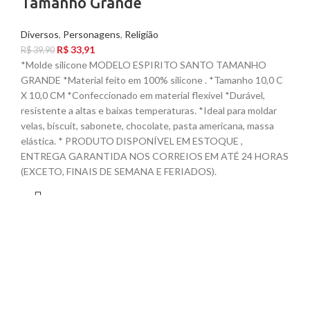
Tamanho Grande
Diversos
,
Personagens
,
Religião
R$
33,91
R$
39,90
*Molde silicone MODELO ESPIRITO SANTO TAMANHO
GRANDE *Material feito em 100% silicone . *Tamanho 10,0 C
X 10,0 CM *Confeccionado em material flexível *Durável,
resistente a altas e baixas temperaturas. *Ideal para moldar
velas, biscuit, sabonete, chocolate, pasta americana, massa
elástica. * PRODUTO DISPONÍVEL EM ESTOQUE ,
ENTREGA GARANTIDA NOS CORREIOS EM ATÉ 24 HORAS
(EXCETO, FINAIS DE SEMANA E FERIADOS).