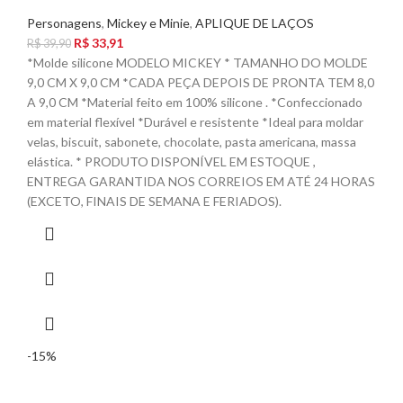
Personagens
,
Mickey e Minie
,
APLIQUE DE LAÇOS
R$
33,91
R$
39,90
*Molde silicone MODELO MICKEY * TAMANHO DO MOLDE
9,0 CM X 9,0 CM *CADA PEÇA DEPOIS DE PRONTA TEM 8,0
A 9,0 CM *Material feito em 100% silicone . *Confeccionado
em material flexível *Durável e resistente *Ideal para moldar
velas, biscuit, sabonete, chocolate, pasta americana, massa
elástica. * PRODUTO DISPONÍVEL EM ESTOQUE ,
ENTREGA GARANTIDA NOS CORREIOS EM ATÉ 24 HORAS
(EXCETO, FINAIS DE SEMANA E FERIADOS).
-15%