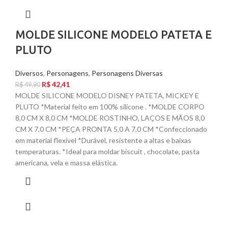
MOLDE SILICONE MODELO PATETA E
PLUTO
Diversos
,
Personagens
,
Personagens Diversas
R$
42,41
R$
49,90
MOLDE SILICONE MODELO DISNEY PATETA, MICKEY E
PLUTO *Material feito em 100% silicone . *MOLDE CORPO
8,0 CM X 8,0 CM *MOLDE ROSTINHO, LAÇOS E MÃOS 8,0
CM X 7,0 CM *PEÇA PRONTA 5,0 A 7,0 CM *Confeccionado
em material flexível *Durável, resistente a altas e baixas
temperaturas. *Ideal para moldar biscuit , chocolate, pasta
americana, vela e massa elástica.