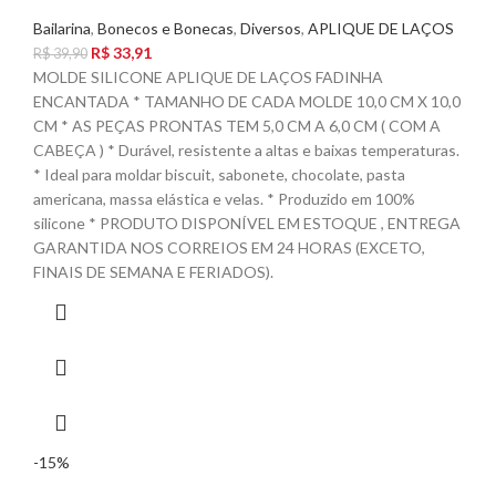
Bailarina
,
Bonecos e Bonecas
,
Diversos
,
APLIQUE DE LAÇOS
R$
33,91
R$
39,90
MOLDE SILICONE APLIQUE DE LAÇOS FADINHA
ENCANTADA * TAMANHO DE CADA MOLDE 10,0 CM X 10,0
CM * AS PEÇAS PRONTAS TEM 5,0 CM A 6,0 CM ( COM A
CABEÇA ) * Durável, resistente a altas e baixas temperaturas.
* Ideal para moldar biscuit, sabonete, chocolate, pasta
americana, massa elástica e velas. * Produzido em 100%
silicone * PRODUTO DISPONÍVEL EM ESTOQUE , ENTREGA
GARANTIDA NOS CORREIOS EM 24 HORAS (EXCETO,
FINAIS DE SEMANA E FERIADOS).
-15%