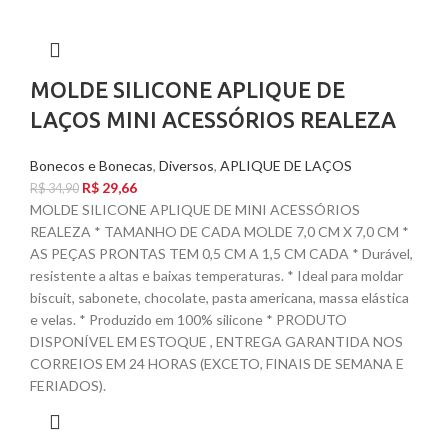
MOLDE SILICONE APLIQUE DE
LAÇOS MINI ACESSÓRIOS REALEZA
Bonecos e Bonecas
,
Diversos
,
APLIQUE DE LAÇOS
R$
29,66
R$
34,90
MOLDE SILICONE APLIQUE DE MINI ACESSÓRIOS
REALEZA * TAMANHO DE CADA MOLDE 7,0 CM X 7,0 CM *
AS PEÇAS PRONTAS TEM 0,5 CM A 1,5 CM CADA * Durável,
resistente a altas e baixas temperaturas. * Ideal para moldar
biscuit, sabonete, chocolate, pasta americana, massa elástica
e velas. * Produzido em 100% silicone * PRODUTO
DISPONÍVEL EM ESTOQUE , ENTREGA GARANTIDA NOS
CORREIOS EM 24 HORAS (EXCETO, FINAIS DE SEMANA E
FERIADOS).