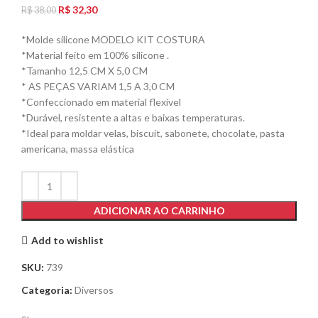
R$
32,30
R$
38,00
*Molde silicone MODELO KIT COSTURA
*Material feito em 100% silicone .
*Tamanho 12,5 CM X 5,0 CM
* AS PEÇAS VARIAM 1,5 A 3,0 CM
*Confeccionado em material flexível
*Durável, resistente a altas e baixas temperaturas.
*Ideal para moldar velas, biscuit, sabonete, chocolate, pasta
americana, massa elástica
ADICIONAR AO CARRINHO
Add to wishlist
SKU:
739
Categoria:
Diversos