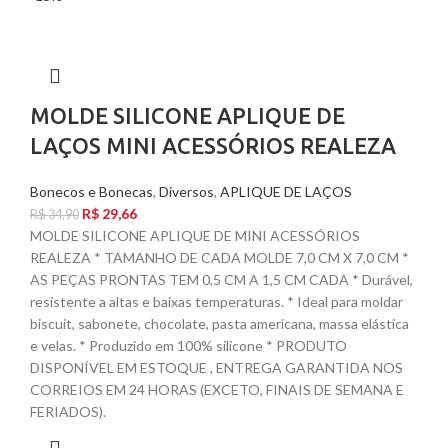
MOLDE SILICONE APLIQUE DE
LAÇOS MINI ACESSÓRIOS REALEZA
Bonecos e Bonecas
,
Diversos
,
APLIQUE DE LAÇOS
R$
29,66
R$
34,90
MOLDE SILICONE APLIQUE DE MINI ACESSÓRIOS
REALEZA * TAMANHO DE CADA MOLDE 7,0 CM X 7,0 CM *
AS PEÇAS PRONTAS TEM 0,5 CM A 1,5 CM CADA * Durável,
resistente a altas e baixas temperaturas. * Ideal para moldar
biscuit, sabonete, chocolate, pasta americana, massa elástica
e velas. * Produzido em 100% silicone * PRODUTO
DISPONÍVEL EM ESTOQUE , ENTREGA GARANTIDA NOS
CORREIOS EM 24 HORAS (EXCETO, FINAIS DE SEMANA E
FERIADOS).