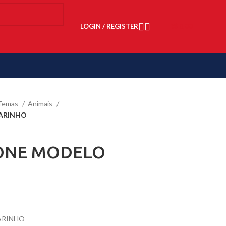
LOGIN / REGISTER
R$
0,00
Temas
Animais
SARINHO
CONE MODELO
ARINHO