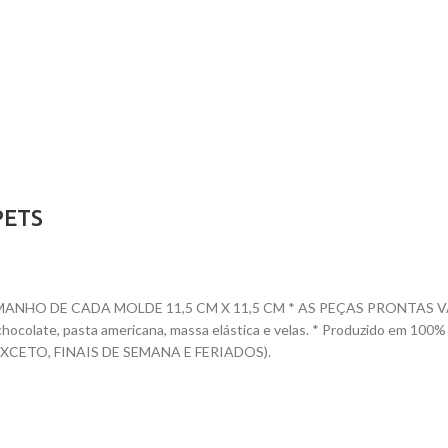
PETS
O DE CADA MOLDE 11,5 CM X 11,5 CM * AS PEÇAS PRONTAS VARIAM D
te, chocolate, pasta americana, massa elástica e velas. * Produzido e
CETO, FINAIS DE SEMANA E FERIADOS).