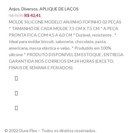
Anjos
,
Diversos
,
APLIQUE DE LAÇOS
R$
42,41
R$
49,90
MOLDE SILICONE MODELO ANJINHO FOFINHO 02 PEÇAS
* TAMANHO DE CADA MOLDE 7,5 CM X 7,5 CM * A PEÇA
PRONTA FICA COM 4,5 A 6,0 CM * Durável, resistente . *
Ideal para moldar biscuit, sabonete, chocolate, pasta
americana, massa elástica e velas. * Produzido em 100%
silicone * PRODUTO DISPONÍVEL EM ESTOQUE , ENTREGA
GARANTIDA NOS CORREIOS EM 24 HORAS (EXCETO,
FINAIS DE SEMANA E FERIADOS).
© 2022 Dura-Flex – Todos os direitos reservados.