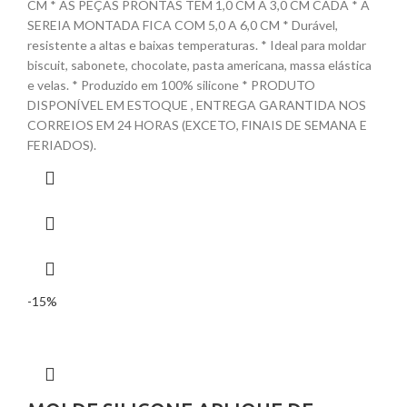
CM * AS PEÇAS PRONTAS TEM 1,0 CM A 3,0 CM CADA * A
SEREIA MONTADA FICA COM 5,0 A 6,0 CM * Durável,
resistente a altas e baixas temperaturas. * Ideal para moldar
biscuit, sabonete, chocolate, pasta americana, massa elástica
e velas. * Produzido em 100% silicone * PRODUTO
DISPONÍVEL EM ESTOQUE , ENTREGA GARANTIDA NOS
CORREIOS EM 24 HORAS (EXCETO, FINAIS DE SEMANA E
FERIADOS).
-15%