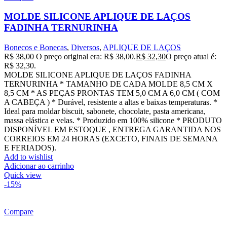
MOLDE SILICONE APLIQUE DE LAÇOS
FADINHA TERNURINHA
Bonecos e Bonecas
,
Diversos
,
APLIQUE DE LAÇOS
R$
38,00
O preço original era: R$ 38,00.
R$
32,30
O preço atual é:
R$ 32,30.
MOLDE SILICONE APLIQUE DE LAÇOS FADINHA
TERNURINHA * TAMANHO DE CADA MOLDE 8,5 CM X
8,5 CM * AS PEÇAS PRONTAS TEM 5,0 CM A 6,0 CM ( COM
A CABEÇA ) * Durável, resistente a altas e baixas temperaturas. *
Ideal para moldar biscuit, sabonete, chocolate, pasta americana,
massa elástica e velas. * Produzido em 100% silicone * PRODUTO
DISPONÍVEL EM ESTOQUE , ENTREGA GARANTIDA NOS
CORREIOS EM 24 HORAS (EXCETO, FINAIS DE SEMANA
E FERIADOS).
Add to wishlist
Adicionar ao carrinho
Quick view
-15%
Compare