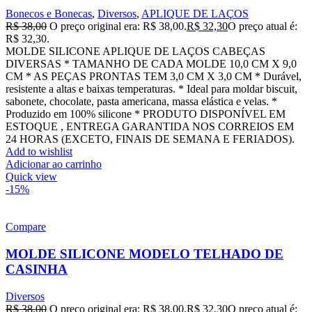
Bonecos e Bonecas
,
Diversos
,
APLIQUE DE LAÇOS
R$
38,00
O preço original era: R$ 38,00.
R$
32,30
O preço atual é:
R$ 32,30.
MOLDE SILICONE APLIQUE DE LAÇOS CABEÇAS
DIVERSAS * TAMANHO DE CADA MOLDE 10,0 CM X 9,0
CM * AS PEÇAS PRONTAS TEM 3,0 CM X 3,0 CM * Durável,
resistente a altas e baixas temperaturas. * Ideal para moldar biscuit,
sabonete, chocolate, pasta americana, massa elástica e velas. *
Produzido em 100% silicone * PRODUTO DISPONÍVEL EM
ESTOQUE , ENTREGA GARANTIDA NOS CORREIOS EM
24 HORAS (EXCETO, FINAIS DE SEMANA E FERIADOS).
Add to wishlist
Adicionar ao carrinho
Quick view
-15%
Compare
MOLDE SILICONE MODELO TELHADO DE
CASINHA
Diversos
R$
38,00
O preço original era: R$ 38,00.
R$
32,30
O preço atual é: