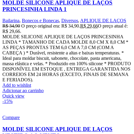
MOLDE SILICONE APLIQUE DE LAÇOS
PRINCESINHA LINDA 1
Bailarina
,
Bonecos e Bonecas
,
Diversos
,
APLIQUE DE LAÇOS
R$
34,90
O preço original era: R$ 34,90.
R$
29,66
O preço atual é:
R$ 29,66.
MOLDE SILICONE APLIQUE DE LAÇOS PRINCESINHA
LINDA * TAMANHO DE CADA MOLDE 8,0 CM X 8,0 CM *
AS PEÇAS PRONTAS TEM 6,0 CM A 7,0 CM (COM A
CABEÇA ) * Durável, resistente a altas e baixas temperaturas. *
Ideal para moldar biscuit, sabonete, chocolate, pasta americana,
massa elástica e velas. * Produzido em 100% silicone * PRODUTO
DISPONÍVEL EM ESTOQUE , ENTREGA GARANTIDA NOS
CORREIOS EM 24 HORAS (EXCETO, FINAIS DE SEMANA
E FERIADOS).
Add to wishlist
Adicionar ao carrinho
Quick view
-15%
Compare
MOLDE SILICONE APLIQUE DE LAÇOS