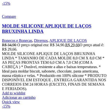
-15%
Compare
MOLDE SILICONE APLIQUE DE LAÇOS
BRUXINHA LINDA
Bonecos e Bonecas
,
Diversos
,
APLIQUE DE LAÇOS
R$
34,90
O preço original era: R$ 34,90.
R$
29,66
O preço atual é:
R$ 29,66.
MOLDE SILICONE APLIQUE DE LAÇOS BRUXINHA
LINDA * TAMANHO DE CADA MOLDE 8,0 CM X 8,0 CM *
AS PEÇAS PRONTAS TEM 6,0 CM A 7,0 CM (COM A
CABEÇA ) * Durável, resistente a altas e baixas temperaturas. *
Ideal para moldar biscuit, sabonete, chocolate, pasta americana,
massa elástica e velas. * Produzido em 100% silicone * PRODUTO
DISPONÍVEL EM ESTOQUE , ENTREGA GARANTIDA NOS
CORREIOS EM 24 HORAS (EXCETO, FINAIS DE SEMANA
E FERIADOS).
Add to wishlist
Adicionar ao carrinho
Quick view
-15%