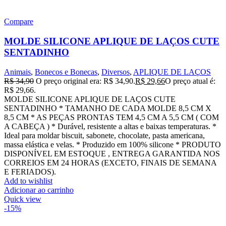
Compare
MOLDE SILICONE APLIQUE DE LAÇOS CUTE
SENTADINHO
Animais
,
Bonecos e Bonecas
,
Diversos
,
APLIQUE DE LAÇOS
R$
34,90
O preço original era: R$ 34,90.
R$
29,66
O preço atual é:
R$ 29,66.
MOLDE SILICONE APLIQUE DE LAÇOS CUTE
SENTADINHO * TAMANHO DE CADA MOLDE 8,5 CM X
8,5 CM * AS PEÇAS PRONTAS TEM 4,5 CM A 5,5 CM ( COM
A CABEÇA ) * Durável, resistente a altas e baixas temperaturas. *
Ideal para moldar biscuit, sabonete, chocolate, pasta americana,
massa elástica e velas. * Produzido em 100% silicone * PRODUTO
DISPONÍVEL EM ESTOQUE , ENTREGA GARANTIDA NOS
CORREIOS EM 24 HORAS (EXCETO, FINAIS DE SEMANA
E FERIADOS).
Add to wishlist
Adicionar ao carrinho
Quick view
-15%