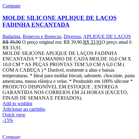
Compare
MOLDE SILICONE APLIQUE DE LAÇOS
FADINHA ENCANTADA
Bailarina
,
Bonecos e Bonecas
,
Diversos
,
APLIQUE DE LAÇOS
R$
39,90
O preço original era: R$ 39,90.
R$
33,91
O preço atual é:
R$ 33,91.
MOLDE SILICONE APLIQUE DE LAÇOS FADINHA
ENCANTADA * TAMANHO DE CADA MOLDE 10,0 CM X
10,0 CM * AS PEÇAS PRONTAS TEM 5,0 CM A 6,0 CM (
COM A CABEÇA ) * Durável, resistente a altas e baixas
temperaturas. * Ideal para moldar biscuit, sabonete, chocolate, pasta
americana, massa elástica e velas. * Produzido em 100% silicone *
PRODUTO DISPONÍVEL EM ESTOQUE , ENTREGA
GARANTIDA NOS CORREIOS EM 24 HORAS (EXCETO,
FINAIS DE SEMANA E FERIADOS).
Add to wishlist
Adicionar ao carrinho
Quick view
-15%
Compare