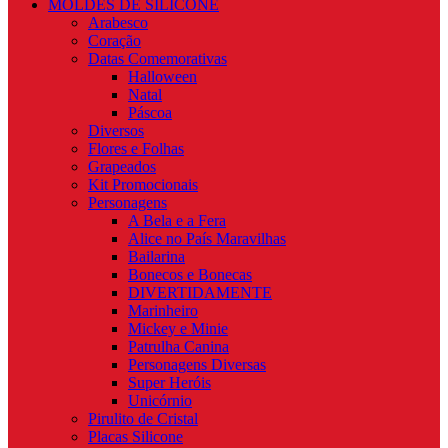
MOLDES DE SILICONE
Arabesco
Coração
Datas Comemorativas
Halloween
Natal
Páscoa
Diversos
Flores e Folhas
Grapeados
Kit Promocionais
Personagens
A Bela e a Fera
Alice no País Maravilhas
Bailarina
Bonecos e Bonecas
DIVERTIDAMENTE
Marinheiro
Mickey e Minie
Patrulha Canina
Personagens Diversas
Super Heróis
Unicórnio
Pirulito de Cristal
Placas Silicone