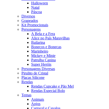
Halloween
Natal
Páscoa
Diversos
Grapeados
Kit Promocionais
Personagens
A Bela e a Fera
Alice no País Maravilhas
Bailarina
Bonecos e Bonecas
Marinheiro
Mickey e Minie
Patrulha Canina
Super Heróis
Personagens Diversas
Pirulito de Cristal
Placas Silicone
Rendas
Rendas Cupcake e Pão Mel
Rendas Especial Bolo
Temas
Animais
Anjos
Carrocel e Cavalos