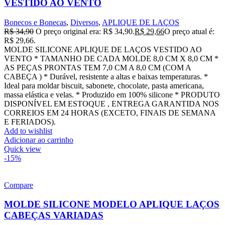
VESTIDO AO VENTO
Bonecos e Bonecas
,
Diversos
,
APLIQUE DE LAÇOS
R$
34,90
O preço original era: R$ 34,90.
R$
29,66
O preço atual é:
R$ 29,66.
MOLDE SILICONE APLIQUE DE LAÇOS VESTIDO AO
VENTO * TAMANHO DE CADA MOLDE 8,0 CM X 8,0 CM *
AS PEÇAS PRONTAS TEM 7,0 CM A 8,0 CM (COM A
CABEÇA ) * Durável, resistente a altas e baixas temperaturas. *
Ideal para moldar biscuit, sabonete, chocolate, pasta americana,
massa elástica e velas. * Produzido em 100% silicone * PRODUTO
DISPONÍVEL EM ESTOQUE , ENTREGA GARANTIDA NOS
CORREIOS EM 24 HORAS (EXCETO, FINAIS DE SEMANA
E FERIADOS).
Add to wishlist
Adicionar ao carrinho
Quick view
-15%
Compare
MOLDE SILICONE MODELO APLIQUE LAÇOS
CABEÇAS VARIADAS