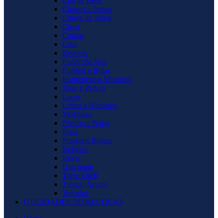
Chá de Bebê
Chaves e Portas
Chuva de Amor
Circo
Coroas
Cruz
Eventos
Fundo do Mar
Futebol e Bolas
Instrumentos Musicais
Joias e Pedras
Laços
Letras e Números
Molduras
Pérolas e Bolas
Praia
Produtos Beleza
Religião
Rosas
Unicórnio
Torre Eifell
Tronco Árvore
Veículos
UTILIDADES DOMÉSTICAS