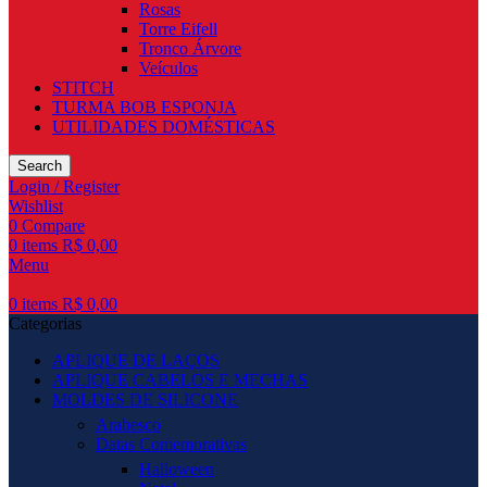
Rosas
Torre Eifell
Tronco Árvore
Veículos
STITCH
TURMA BOB ESPONJA
UTILIDADES DOMÉSTICAS
Search
Login / Register
Wishlist
0
Compare
0
items
R$
0,00
Menu
0
items
R$
0,00
Categorias
APLIQUE DE LAÇOS
APLIQUE CABELOS E MECHAS
MOLDES DE SILICONE
Arabesco
Datas Comemorativas
Halloween