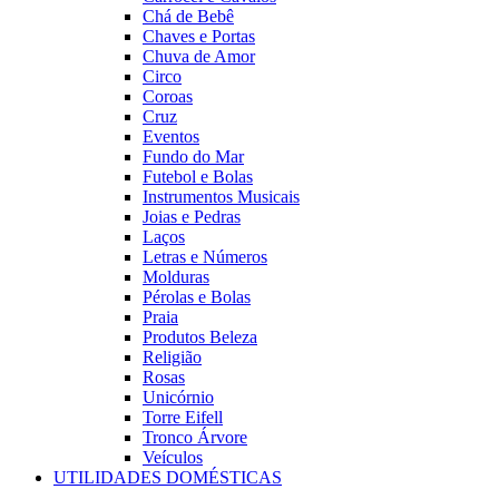
Chá de Bebê
Chaves e Portas
Chuva de Amor
Circo
Coroas
Cruz
Eventos
Fundo do Mar
Futebol e Bolas
Instrumentos Musicais
Joias e Pedras
Laços
Letras e Números
Molduras
Pérolas e Bolas
Praia
Produtos Beleza
Religião
Rosas
Unicórnio
Torre Eifell
Tronco Árvore
Veículos
UTILIDADES DOMÉSTICAS