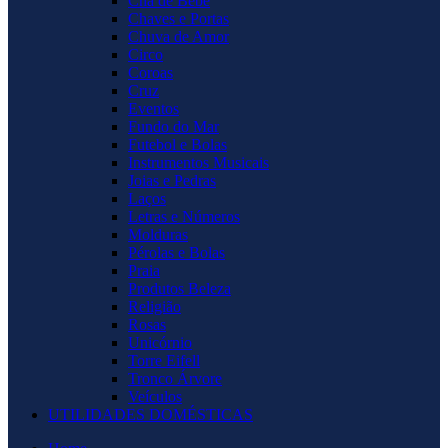
Chá de Bebê
Chaves e Portas
Chuva de Amor
Circo
Coroas
Cruz
Eventos
Fundo do Mar
Futebol e Bolas
Instrumentos Musicais
Joias e Pedras
Laços
Letras e Números
Molduras
Pérolas e Bolas
Praia
Produtos Beleza
Religião
Rosas
Unicórnio
Torre Eifell
Tronco Árvore
Veículos
UTILIDADES DOMÉSTICAS