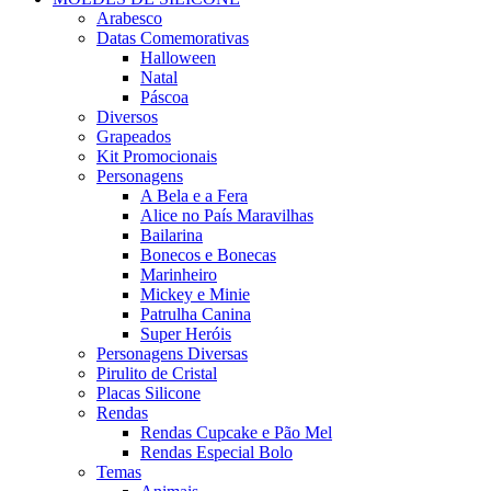
Arabesco
Datas Comemorativas
Halloween
Natal
Páscoa
Diversos
Grapeados
Kit Promocionais
Personagens
A Bela e a Fera
Alice no País Maravilhas
Bailarina
Bonecos e Bonecas
Marinheiro
Mickey e Minie
Patrulha Canina
Super Heróis
Personagens Diversas
Pirulito de Cristal
Placas Silicone
Rendas
Rendas Cupcake e Pão Mel
Rendas Especial Bolo
Temas