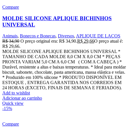
Compare
MOLDE SILICONE APLIQUE BICHINHOS
UNIVERSAL
Animais
,
Bonecos e Bonecas
,
Diversos
,
APLIQUE DE LAÇOS
R$
34,90
O preço original era: R$ 34,90.
R$
29,66
O preço atual é:
R$ 29,66.
MOLDE SILICONE APLIQUE BICHINHOS UNIVERSAL *
TAMANHO DE CADA MOLDE 8,0 CM X 8,0 CM * PEÇAS
PRONTA VARIAM 5,0 CM A 6,0 CM ( COM A CABEÇA ) *
Durável, resistente a altas e baixas temperaturas. * Ideal para moldar
biscuit, sabonete, chocolate, pasta americana, massa elástica e velas.
* Produzido em 100% silicone * PRODUTO DISPONÍVEL EM
ESTOQUE , ENTREGA GARANTIDA NOS CORREIOS EM
24 HORAS (EXCETO, FINAIS DE SEMANA E FERIADOS).
Add to wishlist
Adicionar ao carrinho
Quick view
-15%
Compare