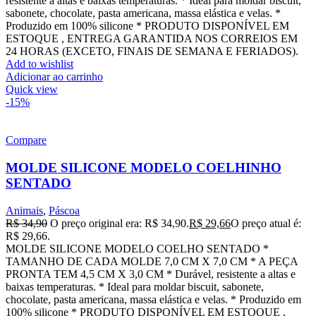
resistente a altas e baixas temperaturas. * Ideal para moldar biscuit,
sabonete, chocolate, pasta americana, massa elástica e velas. *
Produzido em 100% silicone * PRODUTO DISPONÍVEL EM
ESTOQUE , ENTREGA GARANTIDA NOS CORREIOS EM
24 HORAS (EXCETO, FINAIS DE SEMANA E FERIADOS).
Add to wishlist
Adicionar ao carrinho
Quick view
-15%
Compare
MOLDE SILICONE MODELO COELHINHO
SENTADO
Animais
,
Páscoa
R$
34,90
O preço original era: R$ 34,90.
R$
29,66
O preço atual é:
R$ 29,66.
MOLDE SILICONE MODELO COELHO SENTADO *
TAMANHO DE CADA MOLDE 7,0 CM X 7,0 CM * A PEÇA
PRONTA TEM 4,5 CM X 3,0 CM * Durável, resistente a altas e
baixas temperaturas. * Ideal para moldar biscuit, sabonete,
chocolate, pasta americana, massa elástica e velas. * Produzido em
100% silicone * PRODUTO DISPONÍVEL EM ESTOQUE ,