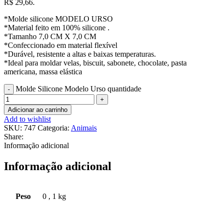
R$ 29,66.
*Molde silicone MODELO URSO
*Material feito em 100% silicone .
*Tamanho 7,0 CM X 7,0 CM
*Confeccionado em material flexível
*Durável, resistente a altas e baixas temperaturas.
*Ideal para moldar velas, biscuit, sabonete, chocolate, pasta
americana, massa elástica
Molde Silicone Modelo Urso quantidade
Adicionar ao carrinho
Add to wishlist
SKU:
747
Categoria:
Animais
Share:
Informação adicional
Informação adicional
Peso
0
,
1 kg