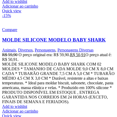
Add to wishlist
Adicionar ao carrinho
Quick view
-15%
Compare
MOLDE SILICONE MODELO BABY SHARK
Animais
,
Diversos
,
Personagens
,
Personagens Diversas
R$
59,90
O preço original era: R$ 59,90.
R$
50,91
O preço atual é:
R$ 50,91.
MOLDE SILICONE MODELO BABY SHARK COM 02
MOLDES * TAMANHO DE CADA MOLDE 9,0 CM X 8,0 CM
CADA * TUBARÃO GRANDE 7,5 CM A 5,0 CM * TUBARÃO
MÉDIO 4,5 CM X 3,0 CM * Durável, resistente a altas e baixas
temperaturas. * Ideal para moldar biscuit, sabonete, chocolate, pasta
americana, massa elástica e velas. * Produzido em 100% silicone *
PRODUTO DISPONÍVEL EM ESTOQUE , ENTREGA
GARANTIDA NOS CORREIOS EM 24 HORAS (EXCETO,
FINAIS DE SEMANA E FERIADOS).
Add to wishlist
Adicionar ao carrinho
Quick view