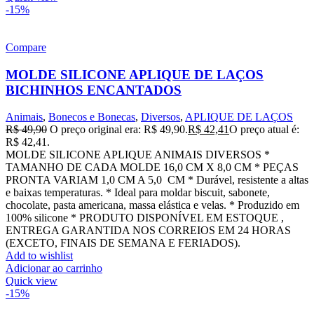
-15%
Compare
MOLDE SILICONE APLIQUE DE LAÇOS
BICHINHOS ENCANTADOS
Animais
,
Bonecos e Bonecas
,
Diversos
,
APLIQUE DE LAÇOS
R$
49,90
O preço original era: R$ 49,90.
R$
42,41
O preço atual é:
R$ 42,41.
MOLDE SILICONE APLIQUE ANIMAIS DIVERSOS *
TAMANHO DE CADA MOLDE 16,0 CM X 8,0 CM * PEÇAS
PRONTA VARIAM 1,0 CM A 5,0 CM * Durável, resistente a altas
e baixas temperaturas. * Ideal para moldar biscuit, sabonete,
chocolate, pasta americana, massa elástica e velas. * Produzido em
100% silicone * PRODUTO DISPONÍVEL EM ESTOQUE ,
ENTREGA GARANTIDA NOS CORREIOS EM 24 HORAS
(EXCETO, FINAIS DE SEMANA E FERIADOS).
Add to wishlist
Adicionar ao carrinho
Quick view
-15%