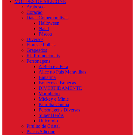
MOLDES DE SILICONE
Arabesco
Coração
Datas Comemorativas
Halloween
Natal
Páscoa
Diversos
Flores e Folhas
Grapeados
Kit Promocionais
Personagens
A Bela e a Fera
Alice no País Maravilhas
Bailarina
Bonecos e Bonecas
DIVERTIDAMENTE
Marinheiro
Mickey e Minie
Patrulha Canina
Personagens Diversas
Super Heróis
Unicórnio
Pirulito de Cristal
Placas Silicone