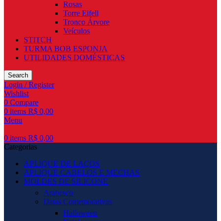
Rosas
Torre Eifell
Tronco Árvore
Veículos
STITCH
TURMA BOB ESPONJA
UTILIDADES DOMÉSTICAS
Search
Login / Register
Wishlist
0
Compare
0
items
R$
0,00
Menu
0
items
R$
0,00
Categorias
APLIQUE DE LAÇOS
APLIQUE CABELOS E MECHAS
MOLDES DE SILICONE
Arabesco
Datas Comemorativas
Halloween