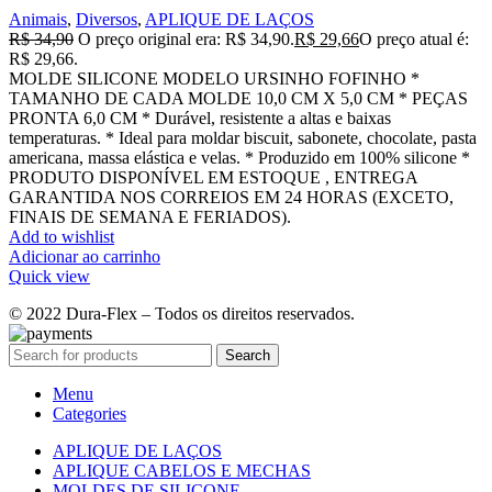
Animais
,
Diversos
,
APLIQUE DE LAÇOS
R$
34,90
O preço original era: R$ 34,90.
R$
29,66
O preço atual é:
R$ 29,66.
MOLDE SILICONE MODELO URSINHO FOFINHO *
TAMANHO DE CADA MOLDE 10,0 CM X 5,0 CM * PEÇAS
PRONTA 6,0 CM * Durável, resistente a altas e baixas
temperaturas. * Ideal para moldar biscuit, sabonete, chocolate, pasta
americana, massa elástica e velas. * Produzido em 100% silicone *
PRODUTO DISPONÍVEL EM ESTOQUE , ENTREGA
GARANTIDA NOS CORREIOS EM 24 HORAS (EXCETO,
FINAIS DE SEMANA E FERIADOS).
Add to wishlist
Adicionar ao carrinho
Quick view
© 2022 Dura-Flex – Todos os direitos reservados.
Search
Menu
Categories
APLIQUE DE LAÇOS
APLIQUE CABELOS E MECHAS
MOLDES DE SILICONE