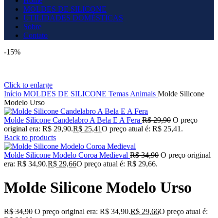
Home
MOLDES DE SILICONE
UTILIDADES DOMÉSTICAS
Sobre
Contato
-15%
Click to enlarge
Início
MOLDES DE SILICONE
Temas
Animais
Molde Silicone
Modelo Urso
Molde Silicone Candelabro A Bela E A Fera
R$
29,90
O preço
original era: R$ 29,90.
R$
25,41
O preço atual é: R$ 25,41.
Back to products
Molde Silicone Modelo Coroa Medieval
R$
34,90
O preço original
era: R$ 34,90.
R$
29,66
O preço atual é: R$ 29,66.
Molde Silicone Modelo Urso
R$
34,90
O preço original era: R$ 34,90.
R$
29,66
O preço atual é: