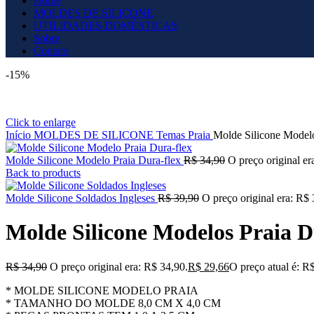
Home
MOLDES DE SILICONE
UTILIDADES DOMÉSTICAS
Sobre
Contato
-15%
Click to enlarge
Início
MOLDES DE SILICONE
Temas
Praia
Molde Silicone Modelo
Molde Silicone Modelo Praia Dura-flex
R$
34,90
O preço original er
Back to products
Molde Silicone Soldados Ingleses
R$
39,90
O preço original era: R$ 
Molde Silicone Modelos Praia D
R$
34,90
O preço original era: R$ 34,90.
R$
29,66
O preço atual é: R
* MOLDE SILICONE MODELO PRAIA
* TAMANHO DO MOLDE 8,0 CM X 4,0 CM