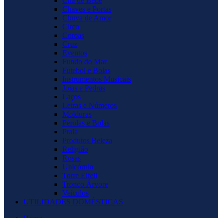
Chá de Bebê
Chaves e Portas
Chuva de Amor
Circo
Coroas
Cruz
Eventos
Fundo do Mar
Futebol e Bolas
Instrumentos Musicais
Joias e Pedras
Laços
Letras e Números
Molduras
Pérolas e Bolas
Praia
Produtos Beleza
Religião
Rosas
Unicórnio
Torre Eifell
Tronco Árvore
Veículos
UTILIDADES DOMÉSTICAS