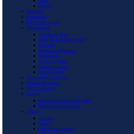
Natal
Páscoa
Diversos
Grapeados
Kit Promocionais
Personagens
A Bela e a Fera
Alice no País Maravilhas
Bailarina
Bonecos e Bonecas
Marinheiro
Mickey e Minie
Patrulha Canina
Super Heróis
Personagens Diversas
Pirulito de Cristal
Placas Silicone
Rendas
Rendas Cupcake e Pão Mel
Rendas Especial Bolo
Temas
Animais
Anjos
Carrocel e Cavalos