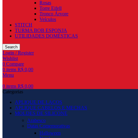
Rosas
Torre Eifell
Tronco Árvore
Veículos
STITCH
TURMA BOB ESPONJA
UTILIDADES DOMÉSTICAS
Search
Login / Register
Wishlist
0
Compare
0
items
R$
0,00
Menu
0
items
R$
0,00
Categorias
APLIQUE DE LAÇOS
APLIQUE CABELOS E MECHAS
MOLDES DE SILICONE
Arabesco
Datas Comemorativas
Halloween