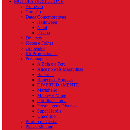
MOLDES DE SILICONE
Arabesco
Coração
Datas Comemorativas
Halloween
Natal
Páscoa
Diversos
Flores e Folhas
Grapeados
Kit Promocionais
Personagens
A Bela e a Fera
Alice no País Maravilhas
Bailarina
Bonecos e Bonecas
DIVERTIDAMENTE
Marinheiro
Mickey e Minie
Patrulha Canina
Personagens Diversas
Super Heróis
Unicórnio
Pirulito de Cristal
Placas Silicone