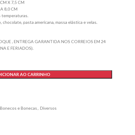
CM X 7,5 CM
A 8,0 CM
as temperaturas.
e, chocolate, pasta americana, massa elástica e velas.
OQUE , ENTREGA GARANTIDA NOS CORREIOS EM 24
NA E FERIADOS).
ICIONAR AO CARRINHO
Bonecos e Bonecas
,
Diversos