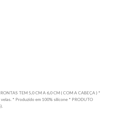
ONTAS TEM 5,0 CM A 6,0 CM ( COM A CABEÇA ) *
ca e velas. * Produzido em 100% silicone * PRODUTO
).