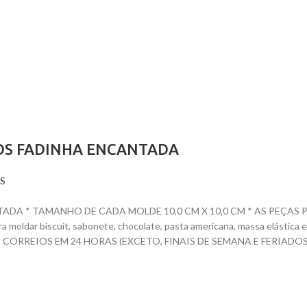
ÇOS FADINHA ENCANTADA
S
A * TAMANHO DE CADA MOLDE 10,0 CM X 10,0 CM * AS PEÇAS PR
para moldar biscuit, sabonete, chocolate, pasta americana, massa elásti
ORREIOS EM 24 HORAS (EXCETO, FINAIS DE SEMANA E FERIADOS