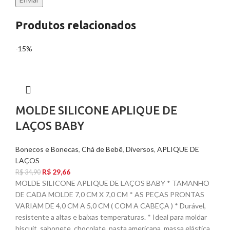
Produtos relacionados
-15%
MOLDE SILICONE APLIQUE DE
LAÇOS BABY
Bonecos e Bonecas
,
Chá de Bebê
,
Diversos
,
APLIQUE DE
LAÇOS
R$
29,66
R$
34,90
MOLDE SILICONE APLIQUE DE LAÇOS BABY * TAMANHO
DE CADA MOLDE 7,0 CM X 7,0 CM * AS PEÇAS PRONTAS
VARIAM DE 4,0 CM A 5,0 CM ( COM A CABEÇA ) * Durável,
resistente a altas e baixas temperaturas. * Ideal para moldar
biscuit, sabonete, chocolate, pasta americana, massa elástica