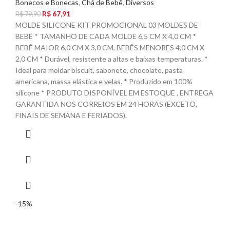
Bonecos e Bonecas
,
Chá de Bebê
,
Diversos
R$
67,91
R$
79,90
MOLDE SILICONE KIT PROMOCIONAL 03 MOLDES DE
BEBÊ * TAMANHO DE CADA MOLDE 6,5 CM X 4,0 CM *
BEBÊ MAIOR 6,0 CM X 3,0 CM, BEBÊS MENORES 4,0 CM X
2,0 CM * Durável, resistente a altas e baixas temperaturas. *
Ideal para moldar biscuit, sabonete, chocolate, pasta
americana, massa elástica e velas. * Produzido em 100%
silicone * PRODUTO DISPONÍVEL EM ESTOQUE , ENTREGA
GARANTIDA NOS CORREIOS EM 24 HORAS (EXCETO,
FINAIS DE SEMANA E FERIADOS).
-15%