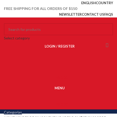
ENGLISH
COUNTRY
FREE SHIPPING FOR ALL ORDERS OF $150
NEWSLETTER
CONTACT US
FAQS
Select category
LOGIN / REGISTER
R$
0,00
MENU
R$
0,00
Categorias