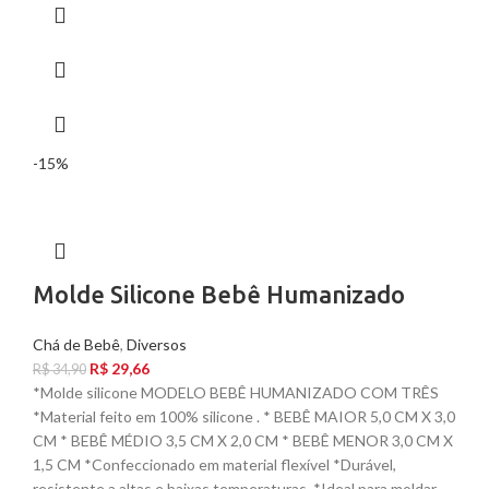
-15%
Molde Silicone Bebê Humanizado
Chá de Bebê
,
Diversos
R$
29,66
R$
34,90
*Molde silicone MODELO BEBÊ HUMANIZADO COM TRÊS
*Material feito em 100% silicone . * BEBÊ MAIOR 5,0 CM X 3,0
CM * BEBÊ MÉDIO 3,5 CM X 2,0 CM * BEBÊ MENOR 3,0 CM X
1,5 CM *Confeccionado em material flexível *Durável,
resistente a altas e baixas temperaturas. *Ideal para moldar