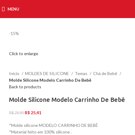
MENU
R$
0,00
-15%
Click to enlarge
Início
MOLDES DE SILICONE
Temas
Chá de Bebê
Molde Silicone Modelo Carrinho De Bebê
Back to products
Molde Silicone Modelo Carrinho De Bebê
R$
25,41
R$
29,90
*Molde silicone MODELO CARRINHO DE BEBÊ
*Material feito em 100% silicone .