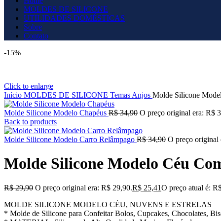
Home
MOLDES DE SILICONE
UTILIDADES DOMÉSTICAS
Sobre
Contato
-15%
Click to enlarge
Início
MOLDES DE SILICONE
Temas
Anjos
Molde Silicone Mode
Molde Silicone Modelo Chapéus
R$
34,90
O preço original era: R$ 
Back to products
Molde Silicone Modelo Carro Relâmpago
R$
34,90
O preço original
Molde Silicone Modelo Céu Com
R$
29,90
O preço original era: R$ 29,90.
R$
25,41
O preço atual é: R
MOLDE SILICONE MODELO CÉU, NUVENS E ESTRELAS
* Molde de Silicone para Confeitar Bolos, Cupcakes, Chocolates, Bis