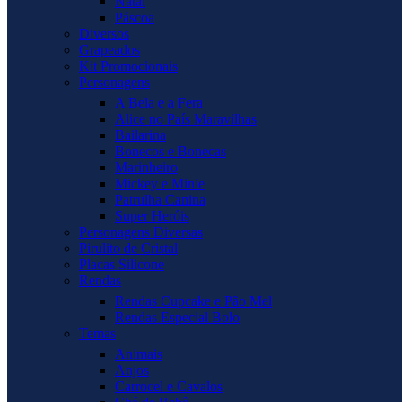
Natal
Páscoa
Diversos
Grapeados
Kit Promocionais
Personagens
A Bela e a Fera
Alice no País Maravilhas
Bailarina
Bonecos e Bonecas
Marinheiro
Mickey e Minie
Patrulha Canina
Super Heróis
Personagens Diversas
Pirulito de Cristal
Placas Silicone
Rendas
Rendas Cupcake e Pão Mel
Rendas Especial Bolo
Temas
Animais
Anjos
Carrocel e Cavalos