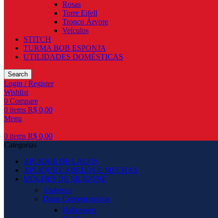
Rosas
Torre Eifell
Tronco Árvore
Veículos
STITCH
TURMA BOB ESPONJA
UTILIDADES DOMÉSTICAS
Search
Login / Register
Wishlist
0
Compare
0
items
R$
0,00
Menu
0
items
R$
0,00
Categorias
APLIQUE DE LAÇOS
APLIQUE CABELOS E MECHAS
MOLDES DE SILICONE
Arabesco
Datas Comemorativas
Halloween