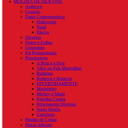
MOLDES DE SILICONE
Arabesco
Coração
Datas Comemorativas
Halloween
Natal
Páscoa
Diversos
Flores e Folhas
Grapeados
Kit Promocionais
Personagens
A Bela e a Fera
Alice no País Maravilhas
Bailarina
Bonecos e Bonecas
DIVERTIDAMENTE
Marinheiro
Mickey e Minie
Patrulha Canina
Personagens Diversas
Super Heróis
Unicórnio
Pirulito de Cristal
Placas Silicone