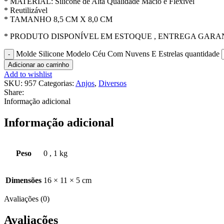
* MATERIAL: Silicone de Alta Qualidade Macio e Flexível
* Reutilizável
* TAMANHO 8,5 CM X 8,0 CM
* PRODUTO DISPONÍVEL EM ESTOQUE , ENTREGA GARANT
Molde Silicone Modelo Céu Com Nuvens E Estrelas quantidade
Adicionar ao carrinho
Add to wishlist
SKU:
957
Categorias:
Anjos
,
Diversos
Share:
Informação adicional
Informação adicional
Peso
0
,
1 kg
Dimensões
16 × 11 × 5 cm
Avaliações (0)
Avaliações