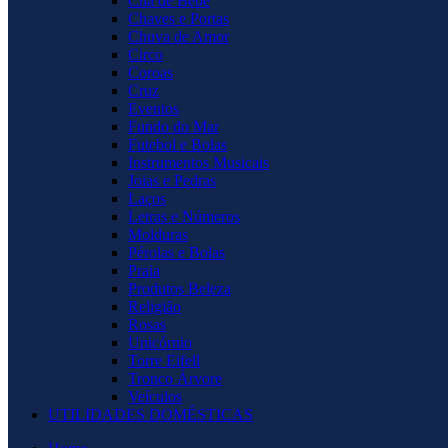
Chá de Bebê
Chaves e Portas
Chuva de Amor
Circo
Coroas
Cruz
Eventos
Fundo do Mar
Futebol e Bolas
Instrumentos Musicais
Joias e Pedras
Laços
Letras e Números
Molduras
Pérolas e Bolas
Praia
Produtos Beleza
Religião
Rosas
Unicórnio
Torre Eifell
Tronco Árvore
Veículos
UTILIDADES DOMÉSTICAS