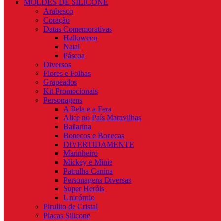
MOLDES DE SILICONE
Arabesco
Coração
Datas Comemorativas
Halloween
Natal
Páscoa
Diversos
Flores e Folhas
Grapeados
Kit Promocionais
Personagens
A Bela e a Fera
Alice no País Maravilhas
Bailarina
Bonecos e Bonecas
DIVERTIDAMENTE
Marinheiro
Mickey e Minie
Patrulha Canina
Personagens Diversas
Super Heróis
Unicórnio
Pirulito de Cristal
Placas Silicone