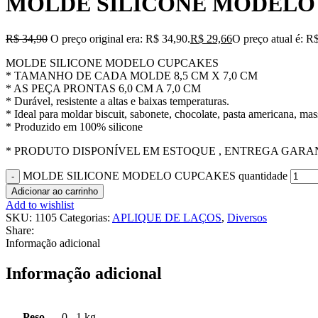
MOLDE SILICONE MODELO
R$
34,90
O preço original era: R$ 34,90.
R$
29,66
O preço atual é: R
MOLDE SILICONE MODELO CUPCAKES
* TAMANHO DE CADA MOLDE 8,5 CM X 7,0 CM
* AS PEÇA PRONTAS 6,0 CM A 7,0 CM
* Durável, resistente a altas e baixas temperaturas.
* Ideal para moldar biscuit, sabonete, chocolate, pasta americana, mass
* Produzido em 100% silicone
* PRODUTO DISPONÍVEL EM ESTOQUE , ENTREGA GARANT
MOLDE SILICONE MODELO CUPCAKES quantidade
Adicionar ao carrinho
Add to wishlist
SKU:
1105
Categorias:
APLIQUE DE LAÇOS
,
Diversos
Share:
Informação adicional
Informação adicional
Peso
0
,
1 kg