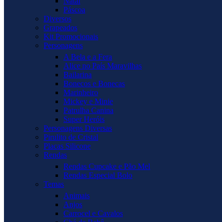
Natal
Páscoa
Diversos
Grapeados
Kit Promocionais
Personagens
A Bela e a Fera
Alice no País Maravilhas
Bailarina
Bonecos e Bonecas
Marinheiro
Mickey e Minie
Patrulha Canina
Super Heróis
Personagens Diversas
Pirulito de Cristal
Placas Silicone
Rendas
Rendas Cupcake e Pão Mel
Rendas Especial Bolo
Temas
Animais
Anjos
Carrocel e Cavalos