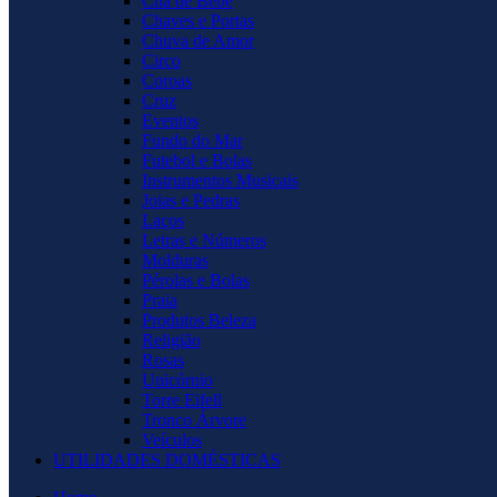
Chá de Bebê
Chaves e Portas
Chuva de Amor
Circo
Coroas
Cruz
Eventos
Fundo do Mar
Futebol e Bolas
Instrumentos Musicais
Joias e Pedras
Laços
Letras e Números
Molduras
Pérolas e Bolas
Praia
Produtos Beleza
Religião
Rosas
Unicórnio
Torre Eifell
Tronco Árvore
Veículos
UTILIDADES DOMÉSTICAS