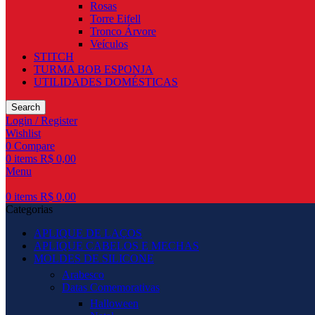
Rosas
Torre Eifell
Tronco Árvore
Veículos
STITCH
TURMA BOB ESPONJA
UTILIDADES DOMÉSTICAS
Search
Login / Register
Wishlist
0
Compare
0
items
R$
0,00
Menu
0
items
R$
0,00
Categorias
APLIQUE DE LAÇOS
APLIQUE CABELOS E MECHAS
MOLDES DE SILICONE
Arabesco
Datas Comemorativas
Halloween