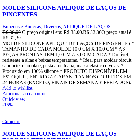
MOLDE SILICONE APLIQUE DE LAÇOS DE
PINGENTES
Bonecos e Bonecas
,
Diversos
,
APLIQUE DE LAÇOS
R$
38,00
O preço original era: R$ 38,00.
R$
32,30
O preço atual é:
R$ 32,30.
MOLDE SILICONE APLIQUE DE LAÇOS DE PINGENTES *
TAMANHO DE CADA MOLDE 10,0 CM X 10,0 CM * AS
PEÇAS PRONTAS TEM 1,0 CM A 3,0 CM CADA * Durável,
resistente a altas e baixas temperaturas. * Ideal para moldar biscuit,
sabonete, chocolate, pasta americana, massa elástica e velas. *
Produzido em 100% silicone * PRODUTO DISPONÍVEL EM
ESTOQUE , ENTREGA GARANTIDA NOS CORREIOS EM
24 HORAS (EXCETO, FINAIS DE SEMANA E FERIADOS).
Add to wishlist
Adicionar ao carrinho
Quick view
-15%
Compare
MOLDE SILICONE APLIQUE DE LAÇOS