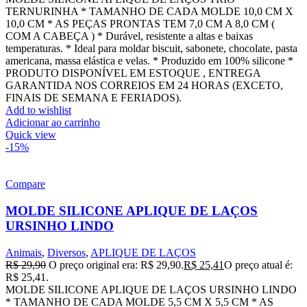
TERNURINHA * TAMANHO DE CADA MOLDE 10,0 CM X
10,0 CM * AS PEÇAS PRONTAS TEM 7,0 CM A 8,0 CM (
COM A CABEÇA ) * Durável, resistente a altas e baixas
temperaturas. * Ideal para moldar biscuit, sabonete, chocolate, pasta
americana, massa elástica e velas. * Produzido em 100% silicone *
PRODUTO DISPONÍVEL EM ESTOQUE , ENTREGA
GARANTIDA NOS CORREIOS EM 24 HORAS (EXCETO,
FINAIS DE SEMANA E FERIADOS).
Add to wishlist
Adicionar ao carrinho
Quick view
-15%
Compare
MOLDE SILICONE APLIQUE DE LAÇOS
URSINHO LINDO
Animais
,
Diversos
,
APLIQUE DE LAÇOS
R$
29,90
O preço original era: R$ 29,90.
R$
25,41
O preço atual é:
R$ 25,41.
MOLDE SILICONE APLIQUE DE LAÇOS URSINHO LINDO
* TAMANHO DE CADA MOLDE 5,5 CM X 5,5 CM * AS