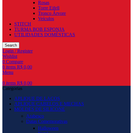
Rosas
Torre Eifell
Tronco Árvore
Veículos
STITCH
TURMA BOB ESPONJA
UTILIDADES DOMÉSTICAS
Search
Login / Register
Wishlist
0
Compare
0
items
R$
0,00
Menu
0
items
R$
0,00
Categorias
APLIQUE DE LAÇOS
APLIQUE CABELOS E MECHAS
MOLDES DE SILICONE
Arabesco
Datas Comemorativas
Halloween