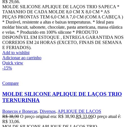
R$ 29,66.
MOLDE SILICONE APLIQUE DE LAÇOS TRIO SAPECA *
TAMANHO DE CADA MOLDE 8,0 CM X 8,0 CM * AS
PEÇAS PRONTAS TEM 6,0 CM A 7,0 CM (COM A CABEÇA )
* Durável, resistente a altas e baixas temperaturas. * Ideal para
moldar biscuit, sabonete, chocolate, pasta americana, massa elástica
e velas. * Produzido em 100% silicone * PRODUTO
DISPONÍVEL EM ESTOQUE , ENTREGA GARANTIDA NOS
CORREIOS EM 24 HORAS (EXCETO, FINAIS DE SEMANA
E FERIADOS).
Add to wishlist
Adicionar ao carrinho
Quick view
-15%
Compare
MOLDE SILICONE APLIQUE DE LAÇOS TRIO
TERNURINHA
Bonecos e Bonecas
,
Diversos
,
APLIQUE DE LAÇOS
R$
38,90
O preço original era: R$ 38,90.
R$
33,06
O preço atual é:
R$ 33,06.
MOLDE SILICONE APLIQUE DE LAÇOS TRIO