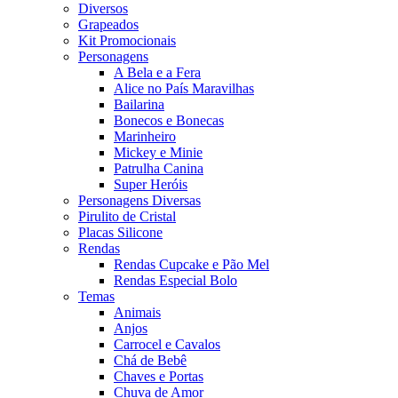
Diversos
Grapeados
Kit Promocionais
Personagens
A Bela e a Fera
Alice no País Maravilhas
Bailarina
Bonecos e Bonecas
Marinheiro
Mickey e Minie
Patrulha Canina
Super Heróis
Personagens Diversas
Pirulito de Cristal
Placas Silicone
Rendas
Rendas Cupcake e Pão Mel
Rendas Especial Bolo
Temas
Animais
Anjos
Carrocel e Cavalos
Chá de Bebê
Chaves e Portas
Chuva de Amor