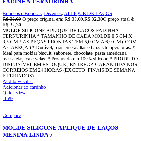
FADINHA TERNURINHA
Bonecos e Bonecas
,
Diversos
,
APLIQUE DE LAÇOS
R$
38,00
O preço original era: R$ 38,00.
R$
32,30
O preço atual é:
R$ 32,30.
MOLDE SILICONE APLIQUE DE LAÇOS FADINHA
TERNURINHA * TAMANHO DE CADA MOLDE 8,5 CM X
8,5 CM * AS PEÇAS PRONTAS TEM 5,0 CM A 6,0 CM ( COM
A CABEÇA ) * Durável, resistente a altas e baixas temperaturas. *
Ideal para moldar biscuit, sabonete, chocolate, pasta americana,
massa elástica e velas. * Produzido em 100% silicone * PRODUTO
DISPONÍVEL EM ESTOQUE , ENTREGA GARANTIDA NOS
CORREIOS EM 24 HORAS (EXCETO, FINAIS DE SEMANA
E FERIADOS).
Add to wishlist
Adicionar ao carrinho
Quick view
-15%
Compare
MOLDE SILICONE APLIQUE DE LAÇOS
MENINA LINDA 7