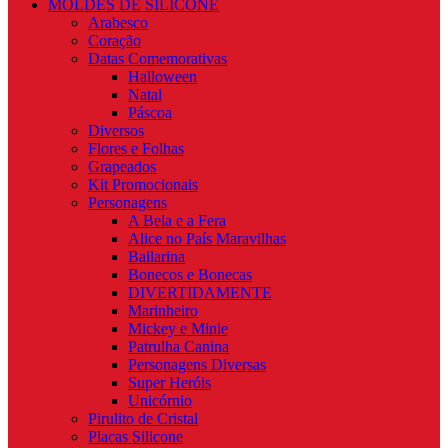
MOLDES DE SILICONE
Arabesco
Coração
Datas Comemorativas
Halloween
Natal
Páscoa
Diversos
Flores e Folhas
Grapeados
Kit Promocionais
Personagens
A Bela e a Fera
Alice no País Maravilhas
Bailarina
Bonecos e Bonecas
DIVERTIDAMENTE
Marinheiro
Mickey e Minie
Patrulha Canina
Personagens Diversas
Super Heróis
Unicórnio
Pirulito de Cristal
Placas Silicone