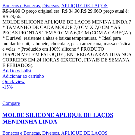
Bonecos e Bonecas
,
Diversos
,
APLIQUE DE LAÇOS
R$
34,90
O preço original era: R$ 34,90.
R$
29,66
O preço atual é:
R$ 29,66.
MOLDE SILICONE APLIQUE DE LAÇOS MENINA LINDA 7
* TAMANHO DE CADA MOLDE 7,0 CM X 7,0 CM * AS
PEÇAS PRONTAS TEM 5,0 CM A 6,0 CM (COM A CABEÇA )
* Durável, resistente a altas e baixas temperaturas. * Ideal para
moldar biscuit, sabonete, chocolate, pasta americana, massa elástica
e velas. * Produzido em 100% silicone * PRODUTO
DISPONÍVEL EM ESTOQUE , ENTREGA GARANTIDA NOS
CORREIOS EM 24 HORAS (EXCETO, FINAIS DE SEMANA
E FERIADOS).
Add to wishlist
Adicionar ao carrinho
Quick view
-15%
Compare
MOLDE SILICONE APLIQUE DE LAÇOS
MENININHA LINDA
Bonecos e Bonecas
,
Diversos
,
APLIQUE DE LAÇOS