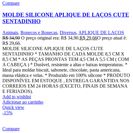
Compare
MOLDE SILICONE APLIQUE DE LAÇOS CUTE
SENTADINHO
Animais
,
Bonecos e Bonecas
,
Diversos
,
APLIQUE DE LAÇOS
R$
34,90
O preço original era: R$ 34,90.
R$
29,66
O preço atual é:
R$ 29,66.
MOLDE SILICONE APLIQUE DE LAÇOS CUTE
SENTADINHO * TAMANHO DE CADA MOLDE 8,5 CM X
8,5 CM * AS PEÇAS PRONTAS TEM 4,5 CM A 5,5 CM ( COM
A CABEÇA ) * Durável, resistente a altas e baixas temperaturas. *
Ideal para moldar biscuit, sabonete, chocolate, pasta americana,
massa elástica e velas. * Produzido em 100% silicone * PRODUTO
DISPONÍVEL EM ESTOQUE , ENTREGA GARANTIDA NOS
CORREIOS EM 24 HORAS (EXCETO, FINAIS DE SEMANA
E FERIADOS).
Add to wishlist
Adicionar ao carrinho
Quick view
-15%
Compare