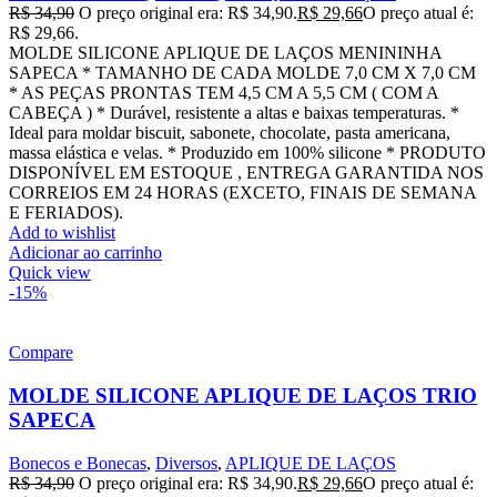
R$
34,90
O preço original era: R$ 34,90.
R$
29,66
O preço atual é:
R$ 29,66.
MOLDE SILICONE APLIQUE DE LAÇOS MENININHA
SAPECA * TAMANHO DE CADA MOLDE 7,0 CM X 7,0 CM
* AS PEÇAS PRONTAS TEM 4,5 CM A 5,5 CM ( COM A
CABEÇA ) * Durável, resistente a altas e baixas temperaturas. *
Ideal para moldar biscuit, sabonete, chocolate, pasta americana,
massa elástica e velas. * Produzido em 100% silicone * PRODUTO
DISPONÍVEL EM ESTOQUE , ENTREGA GARANTIDA NOS
CORREIOS EM 24 HORAS (EXCETO, FINAIS DE SEMANA
E FERIADOS).
Add to wishlist
Adicionar ao carrinho
Quick view
-15%
Compare
MOLDE SILICONE APLIQUE DE LAÇOS TRIO
SAPECA
Bonecos e Bonecas
,
Diversos
,
APLIQUE DE LAÇOS
R$
34,90
O preço original era: R$ 34,90.
R$
29,66
O preço atual é: