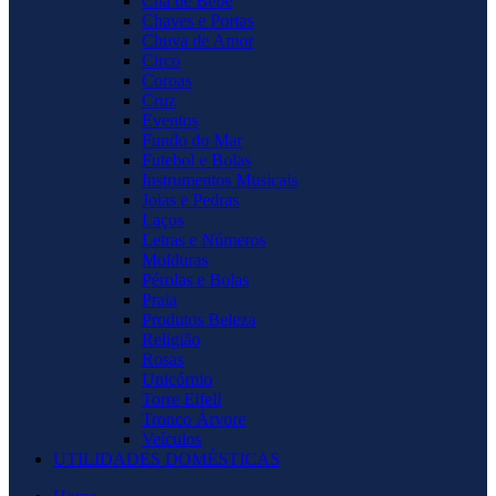
Chá de Bebê
Chaves e Portas
Chuva de Amor
Circo
Coroas
Cruz
Eventos
Fundo do Mar
Futebol e Bolas
Instrumentos Musicais
Joias e Pedras
Laços
Letras e Números
Molduras
Pérolas e Bolas
Praia
Produtos Beleza
Religião
Rosas
Unicórnio
Torre Eifell
Tronco Árvore
Veículos
UTILIDADES DOMÉSTICAS