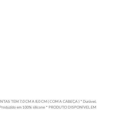
S TEM 7,0 CM A 8,0 CM ( COM A CABEÇA ) * Durável,
las. * Produzido em 100% silicone * PRODUTO DISPONÍVEL EM