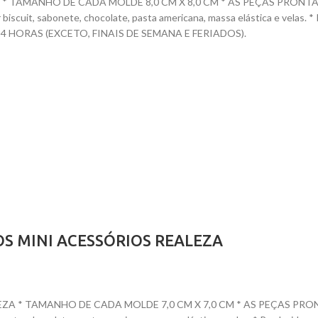
 TAMANHO DE CADA MOLDE 8,0 CM X 8,0 CM * AS PEÇAS PRONTAS TE
dar biscuit, sabonete, chocolate, pasta americana, massa elástica e ve
HORAS (EXCETO, FINAIS DE SEMANA E FERIADOS).
OS MINI ACESSÓRIOS REALEZA
 * TAMANHO DE CADA MOLDE 7,0 CM X 7,0 CM * AS PEÇAS PRONTAS 