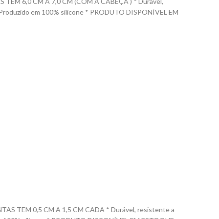
M 6,0 CM A 7,0 CM (COM A CABEÇA ) * Durável,
las. * Produzido em 100% silicone * PRODUTO DISPONÍVEL EM
TEM 0,5 CM A 1,5 CM CADA * Durável, resistente a