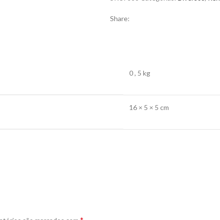
Share:
0
,
5 kg
16 × 5 × 5 cm
*