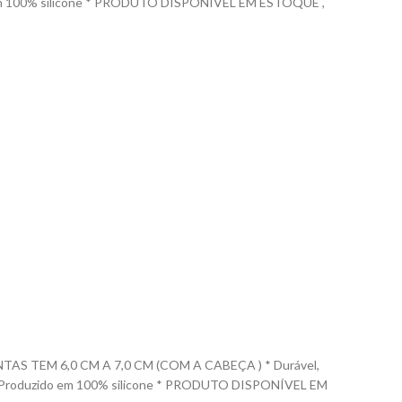
uzido em 100% silicone * PRODUTO DISPONÍVEL EM ESTOQUE ,
 TEM 6,0 CM A 7,0 CM (COM A CABEÇA ) * Durável,
las. * Produzido em 100% silicone * PRODUTO DISPONÍVEL EM