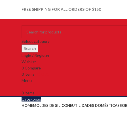
FREE SHIPPING FOR ALL ORDERS OF $150
Select category
Search
Login / Register
Wishlist
0
Compare
0
items
R$
0,00
Menu
0
items
R$
0,00
Categorias
HOME
MOLDES DE SILICONE
UTILIDADES DOMÉSTICAS
SO