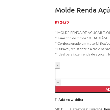
Molde Renda Açúc
R$
24,90
* MOLDE RENDA DE AÇÚCAR FLO
* Tamanho do molde 10 CM DIÂM
* Confeccionado em material flexíve
* Durável, resistente a altas e baix
* Ideal para fazer renda de açucar , 
AD
Add to wishlist
SKU:
888
Categorias:
Diversos
,
Ren