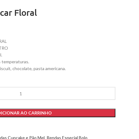
ar Floral
RAL
ETRO
l.
as temperaturas.
biscuit, chocolate, pasta americana.
ICIONAR AO CARRINHO
das Cupcake e Pão Mel
,
Rendas Especial Bolo