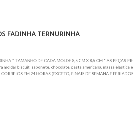
OS FADINHA TERNURINHA
HA * TAMANHO DE CADA MOLDE 8,5 CM X 8,5 CM * AS PEÇAS PRON
para moldar biscuit, sabonete, chocolate, pasta americana, massa elásti
ORREIOS EM 24 HORAS (EXCETO, FINAIS DE SEMANA E FERIADOS