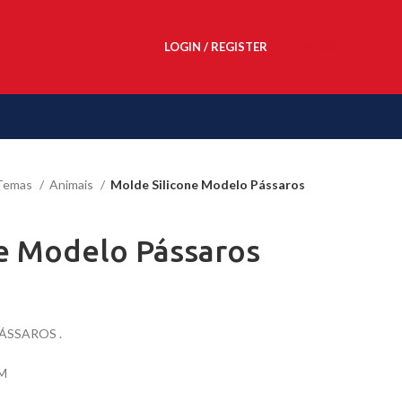
LOGIN / REGISTER
R$
0,00
Temas
Animais
Molde Silicone Modelo Pássaros
e Modelo Pássaros
ÁSSAROS .
CM