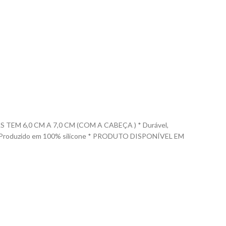
M 6,0 CM A 7,0 CM (COM A CABEÇA ) * Durável,
las. * Produzido em 100% silicone * PRODUTO DISPONÍVEL EM