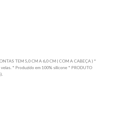
TAS TEM 5,0 CM A 6,0 CM ( COM A CABEÇA ) *
ca e velas. * Produzido em 100% silicone * PRODUTO
).