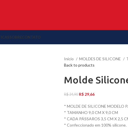
TICAS
SOBRE
CONTATO
Início
MOLDES DE SILICONE
Back to products
Molde Silicon
R$
29,66
R$
34,90
* MOLDE DE SILICONE MODELO P
* TAMANHO 9,0 CM X 9,0 CM
* CADA PÁSSAROS 3,5 CM X 2,5 
* Confeccionado em 100% silicone.